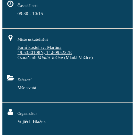
Čas události
09:30 - 10:15
Místo uskutečnění
Farní kostel sv. Martina
49.5330108N, 14.8095222E
Označení:
Mladá Vožice
(Mladá Vožice)
Zařazení
Mše svatá
Organizátor
Vojtěch Blažek