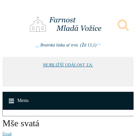
Bratrská láska ať trvá. (Žd 13,1)
NEJBLIŽŠÍ UDÁLOST ZA:
Menu
Mše svatá
Úvod