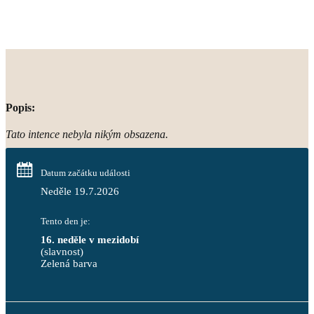
Popis:
Tato intence nebyla nikým obsazena.
Datum začátku události
Neděle 19.7.2026
Tento den je:
16. neděle v mezidobí
(slavnost)
Zelená barva                                                                        