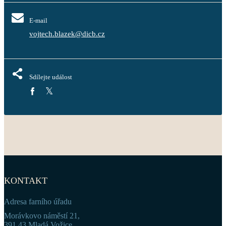
E-mail
vojtech.blazek@dicb.cz
Sdílejte událost
KONTAKT
Adresa farního úřadu
Morávkovo náměstí 21,
391 43 Mladá Vožice