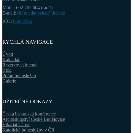
Mobil: 602 762 604 (farář)
E-mail:
rkf.mladavozice@dicb.cz
IČO:
65942396
RYCHLÁ NAVIGACE
Úvod
Kalendář
Rezervovat intenci
Blog
Pořad bohoslužeb
Galerie
UŽITEČNÉ ODKAZY
Česká biskupská konference
Arcibiskupství České Budějovice
Vikariát Tábor
Katolické bohoslužby v ČR