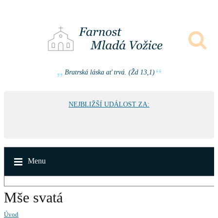
Bratrská láska ať trvá. (Žd 13,1)
NEJBLIŽŠÍ UDÁLOST ZA:
Menu
Mše svatá
Úvod