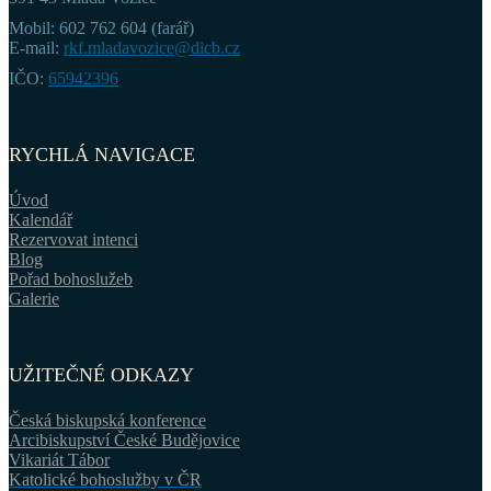
Mobil: 602 762 604 (farář)
E-mail:
rkf.mladavozice@dicb.cz
IČO:
65942396
RYCHLÁ NAVIGACE
Úvod
Kalendář
Rezervovat intenci
Blog
Pořad bohoslužeb
Galerie
UŽITEČNÉ ODKAZY
Česká biskupská konference
Arcibiskupství České Budějovice
Vikariát Tábor
Katolické bohoslužby v ČR