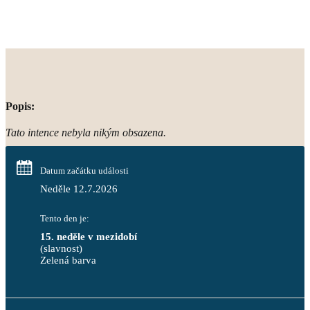
Popis:
Tato intence nebyla nikým obsazena.
Datum začátku události
Neděle 12.7.2026
Tento den je:
15. neděle v mezidobí
(slavnost)
Zelená barva                                                                        