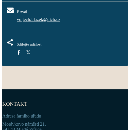
E-mail
vojtech.blazek@dicb.cz
Sdílejte událost
KONTAKT
Adresa farního úřadu
Morávkovo náměstí 21,
391 43 Mladá Vožice