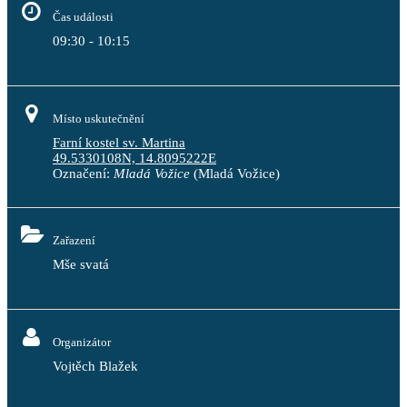
Čas události
09:30 - 10:15
Místo uskutečnění
Farní kostel sv. Martina
49.5330108N, 14.8095222E
Označení:
Mladá Vožice
(Mladá Vožice)
Zařazení
Mše svatá
Organizátor
Vojtěch Blažek