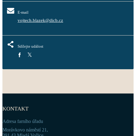
E-mail
vojtech.blazek@dicb.cz
Sdílejte událost
KONTAKT
Adresa farního úřadu
Morávkovo náměstí 21,
391 43 Mladá Vožice