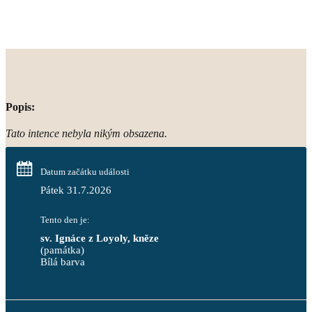
Popis:
Tato intence nebyla nikým obsazena.
Datum začátku události
Pátek 31.7.2026
Tento den je:
sv. Ignáce z Loyoly, kněze
(památka)
Bílá barva                                                                            