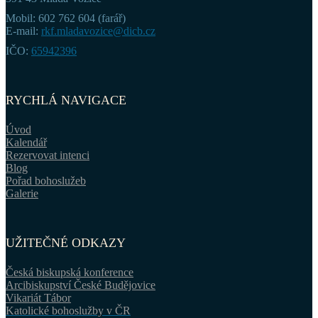
Mobil: 602 762 604 (farář)
E-mail:
rkf.mladavozice@dicb.cz
IČO:
65942396
RYCHLÁ NAVIGACE
Úvod
Kalendář
Rezervovat intenci
Blog
Pořad bohoslužeb
Galerie
UŽITEČNÉ ODKAZY
Česká biskupská konference
Arcibiskupství České Budějovice
Vikariát Tábor
Katolické bohoslužby v ČR