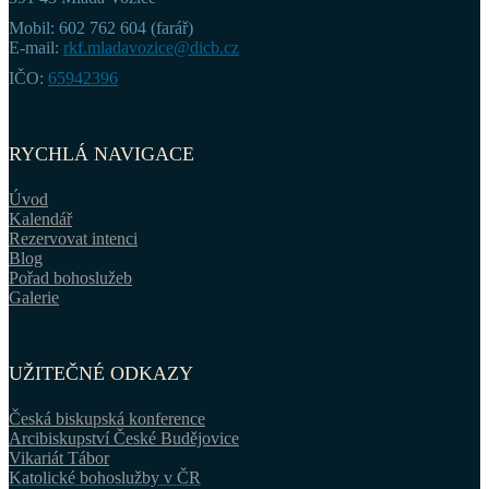
Mobil: 602 762 604 (farář)
E-mail:
rkf.mladavozice@dicb.cz
IČO:
65942396
RYCHLÁ NAVIGACE
Úvod
Kalendář
Rezervovat intenci
Blog
Pořad bohoslužeb
Galerie
UŽITEČNÉ ODKAZY
Česká biskupská konference
Arcibiskupství České Budějovice
Vikariát Tábor
Katolické bohoslužby v ČR