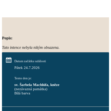
Popis:
Tato intence nebyla nikým obsazena.
Datum začátku události
Pátek 24.7.2026
Tento den je:
sv. Šarbela Machlúfa, kněze
(nezávazná památka)
Bílá barva                                                                            