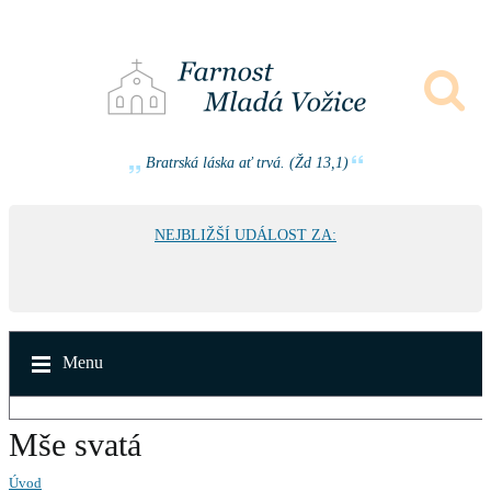
Bratrská láska ať trvá. (Žd 13,1)
NEJBLIŽŠÍ UDÁLOST ZA:
Menu
Mše svatá
Úvod