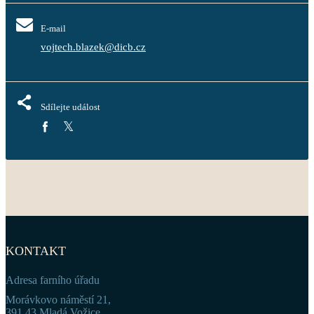
E-mail
vojtech.blazek@dicb.cz
Sdílejte událost
KONTAKT
Adresa farního úřadu
Morávkovo náměstí 21,
391 43 Mladá Vožice