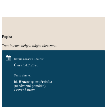
Popis:
Tato intence nebyla nikým obsazena.
Datum začátku události
Úterý 14.7.2026
Tento den je:
bl. Hroznaty, mučedníka
(nezávazná památka)
Červená barva                                                                     