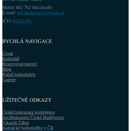
Mobil: 602 762 604 (farář)
E-mail:
rkf.mladavozice@dicb.cz
IČO:
65942396
RYCHLÁ NAVIGACE
Úvod
Kalendář
Rezervovat intenci
Blog
Pořad bohoslužeb
Galerie
UŽITEČNÉ ODKAZY
Česká biskupská konference
Arcibiskupství České Budějovice
Vikariát Tábor
Katolické bohoslužby v ČR