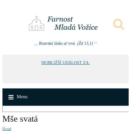
Bratrská láska ať trvá. (Žd 13,1)
NEJBLIŽŠÍ UDÁLOST ZA:
Menu
Mše svatá
Úvod