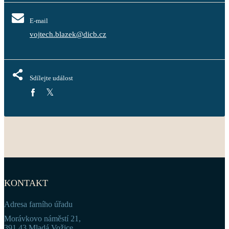
E-mail
vojtech.blazek@dicb.cz
Sdílejte událost
KONTAKT
Adresa farního úřadu
Morávkovo náměstí 21,
391 43 Mladá Vožice