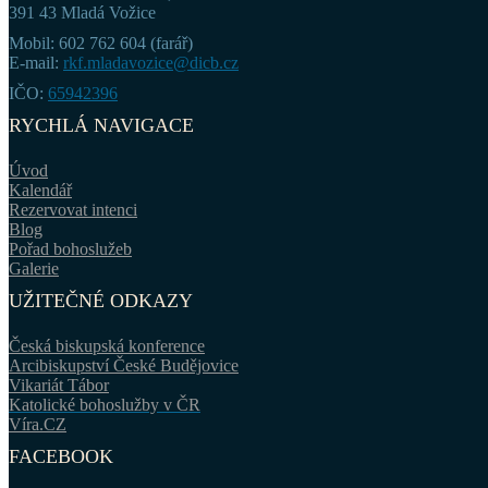
391 43 Mladá Vožice
Mobil: 602 762 604 (farář)
E-mail:
rkf.mladavozice@dicb.cz
IČO:
65942396
RYCHLÁ NAVIGACE
Úvod
Kalendář
Rezervovat intenci
Blog
Pořad bohoslužeb
Galerie
UŽITEČNÉ ODKAZY
Česká biskupská konference
Arcibiskupství České Budějovice
Vikariát Tábor
Katolické bohoslužby v ČR
Víra.CZ
FACEBOOK