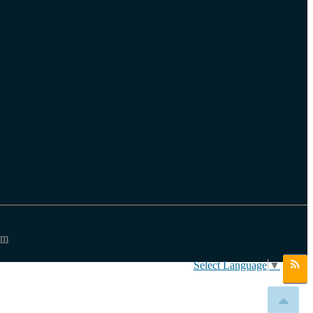
em
Select Language
▼