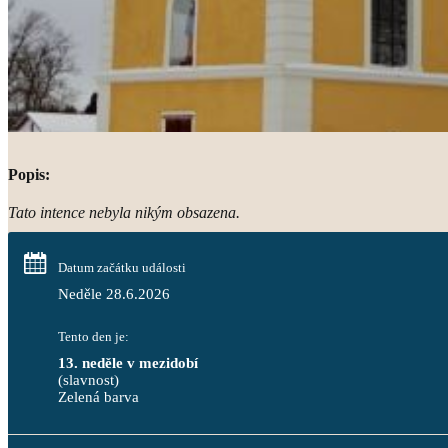
Popis:
Tato intence nebyla nikým obsazena.
Datum začátku události
Neděle 28.6.2026
Tento den je:
13. neděle v mezidobí
(slavnost)
Zelená barva                                                                              