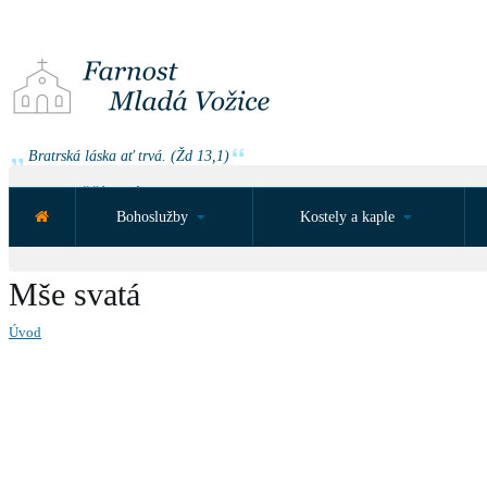
Bratrská láska ať trvá. (Žd 13,1)
NEJBLIŽŠÍ UDÁLOST ZA:
Bohoslužby
Kostely a kaple
Mše svatá
Úvod