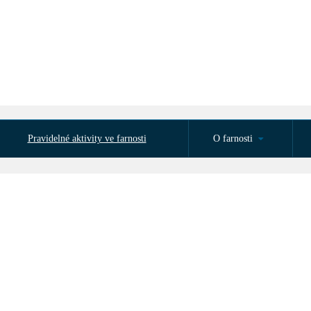
Pravidelné aktivity ve farnosti
O farnosti