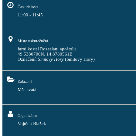
Čas události
11:00 - 11:45
Místo uskutečnění
farní kostel Rozeslání apoštolů
49.5380700N, 14.8780561E
Označení:
Smilovy Hory
(Smilovy Hory)
Zařazení
Mše svatá
Organizátor
Vojtěch Blažek