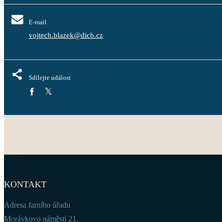
E-mail
vojtech.blazek@dicb.cz
Sdílejte událost
KONTAKT
Adresa farního úřadu
Morávkovo náměstí 21,