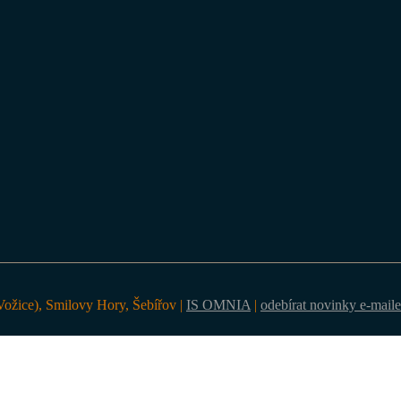
ožice), Smilovy Hory, Šebířov |
IS OMNIA
|
odebírat novinky e-mail