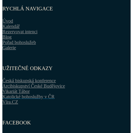
RYCHLÁ NAVIGACE
Úvod
Kalendář
Rezervovat intenci
Blog
Pořad bohoslužeb
Galerie
UŽITEČNÉ ODKAZY
Česká biskupská konference
Arcibiskupství České Budějovice
Vikariát Tábor
Katolické bohoslužby v ČR
Víra.CZ
FACEBOOK