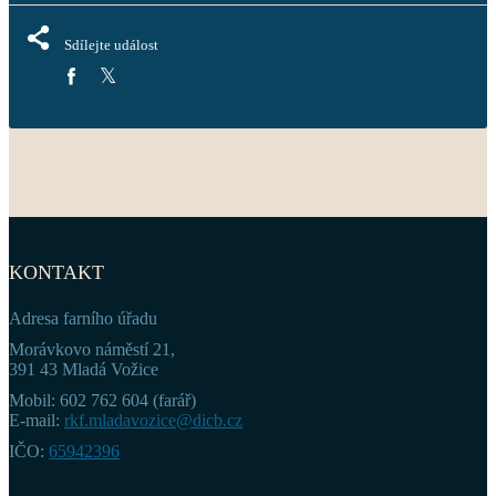
Sdílejte událost
KONTAKT
Adresa farního úřadu
Morávkovo náměstí 21,
391 43 Mladá Vožice
Mobil: 602 762 604 (farář)
E-mail:
rkf.mladavozice@dicb.cz
IČO:
65942396