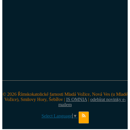
© 2026 Římskokatolické farnosti Mladá Vožice, Nová Ves (u Mladé
Vožice), Smilovy Hory, Šebířov |
IS OMNIA
|
odebírat novinky e-
mailem
Select Language
▼