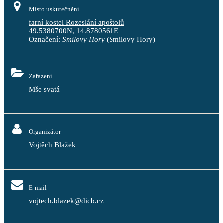
Místo uskutečnění
farní kostel Rozeslání apoštolů
49.5380700N, 14.8780561E
Označení:
Smilovy Hory
(Smilovy Hory)
Zařazení
Mše svatá
Organizátor
Vojtěch Blažek
E-mail
vojtech.blazek@dicb.cz