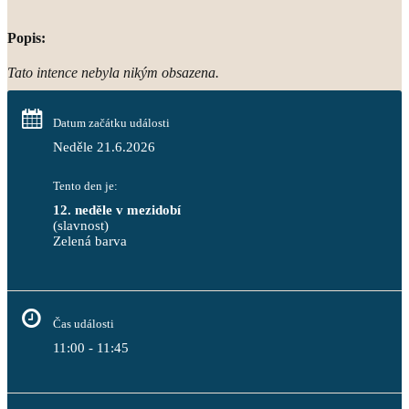
Popis:
Tato intence nebyla nikým obsazena.
Datum začátku události
Neděle 21.6.2026
Tento den je:
12. neděle v mezidobí
(slavnost)
Zelená barva                                                                        
Čas události
11:00 - 11:45