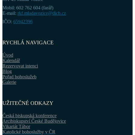
Mobil: 602 762 604 (farář)
E-mail:
rkf.mladavozice@dicb.cz
IČO:
65942396
RYCHLÁ NAVIGACE
Úvod
Kalendář
Rezervovat intenci
Blog
Pořad bohoslužeb
Galerie
UŽITEČNÉ ODKAZY
Česká biskupská konference
Arcibiskupství České Budějovice
Vikariát Tábor
Katolické bohoslužby v ČR