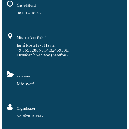
Čas události
08:00 - 08:45
Místo uskutečnění
farní kostel sv. Havla
49.5655286N, 14.8245933E
Označení:
Šebířov
(Šebířov)
Zařazení
Mše svatá
Organizátor
Vojtěch Blažek