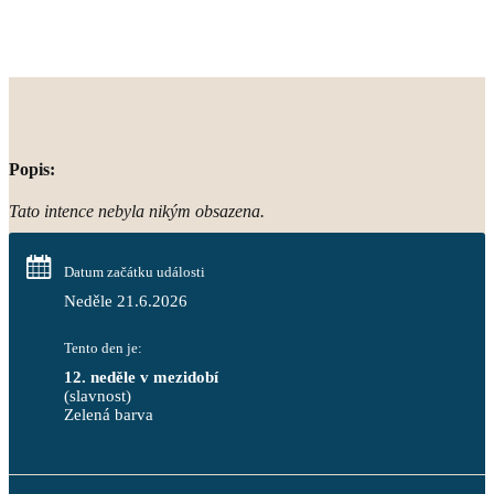
Popis:
Tato intence nebyla nikým obsazena.
Datum začátku události
Neděle 21.6.2026
Tento den je:
12. neděle v mezidobí
(slavnost)
Zelená barva                                                                        