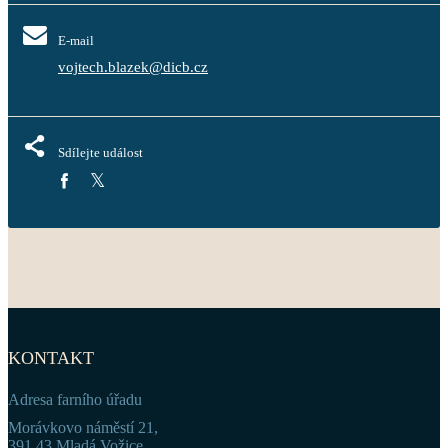
E-mail
vojtech.blazek@dicb.cz
Sdílejte událost
KONTAKT
Adresa farního úřadu
Morávkovo náměstí 21,
391 43 Mladá Vožice