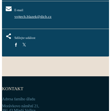
E-mail
vojtech.blazek@dicb.cz
Sdílejte událost
KONTAKT
Adresa farního úřadu
Morávkovo náměstí 21,
391 43 Mladá Vožice