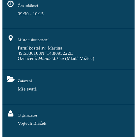
Čas události
09:30 - 10:15
Místo uskutečnění
Farní kostel sv. Martina
49.5330108N, 14.8095222E
Označení:
Mladá Vožice
(Mladá Vožice)
Zařazení
Mše svatá
Organizátor
Vojtěch Blažek