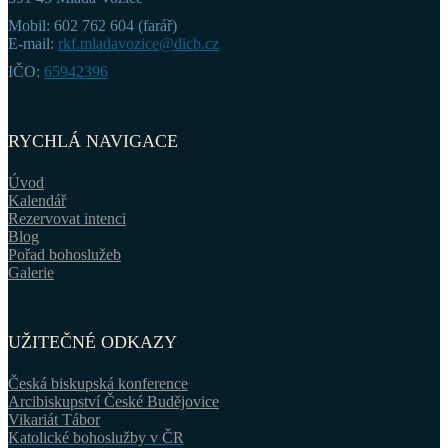
Mobil: 602 762 604 (farář)
E-mail:
rkf.mladavozice@dicb.cz
IČO:
65942396
RYCHLÁ NAVIGACE
Úvod
Kalendář
Rezervovat intenci
Blog
Pořad bohoslužeb
Galerie
UŽITEČNÉ ODKAZY
Česká biskupská konference
Arcibiskupství České Budějovice
Vikariát Tábor
Katolické bohoslužby v ČR