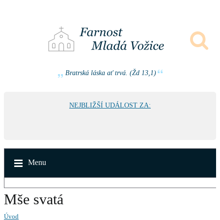
Bratrská láska ať trvá. (Žd 13,1)
NEJBLIŽŠÍ UDÁLOST ZA:
Menu
Mše svatá
Úvod