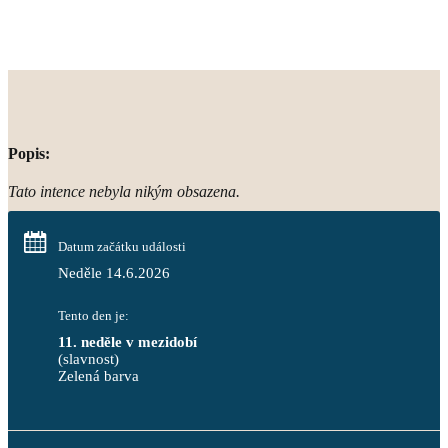
Popis:
Tato intence nebyla nikým obsazena.
Datum začátku události
Neděle 14.6.2026
Tento den je:
11. neděle v mezidobí
(slavnost)
Zelená barva                                                                        