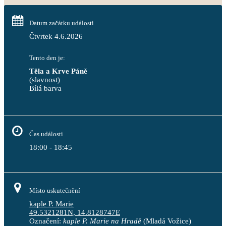
Datum začátku události
Čtvrtek 4.6.2026
Tento den je:
Těla a Krve Páně
(slavnost)
Bílá barva                                                                            
Čas události
18:00 - 18:45
Místo uskutečnění
kaple P. Marie
49.5321281N, 14.8128747E
Označení:
kaple P. Marie na Hradě
(Mladá Vožice)