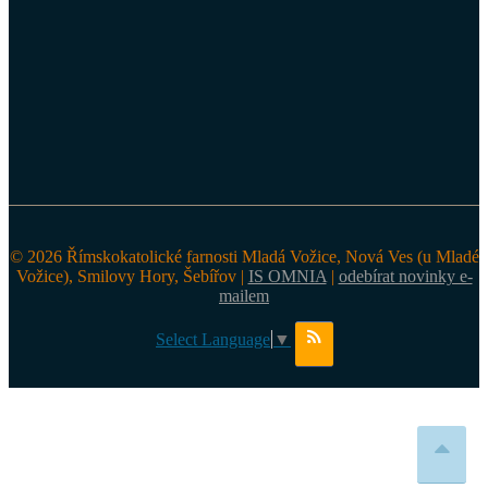
© 2026 Římskokatolické farnosti Mladá Vožice, Nová Ves (u Mladé
Vožice), Smilovy Hory, Šebířov |
IS OMNIA
|
odebírat novinky e-
mailem
Select Language
▼