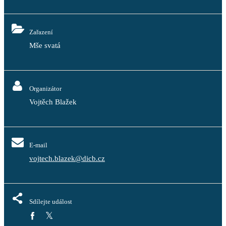
Zařazení
Mše svatá
Organizátor
Vojtěch Blažek
E-mail
vojtech.blazek@dicb.cz
Sdílejte událost