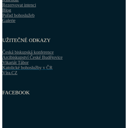
Rezervovat intenci
Blog
Pořad bohoslužeb
Galerie
UŽITEČNÉ ODKAZY
Česká biskupská konference
Arcibiskupství České Budějovice
Vikariát Tábor
Katolické bohoslužby v ČR
Víra.CZ
FACEBOOK