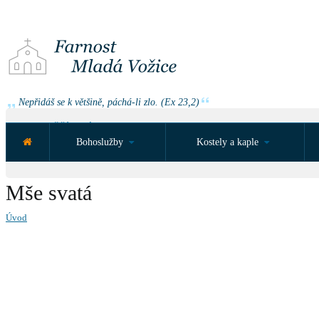
Nepřidáš se k většině, páchá-li zlo. (Ex 23,2)
NEJBLIŽŠÍ UDÁLOST ZA:
Bohoslužby
Kostely a kaple
Mše svatá
Úvod