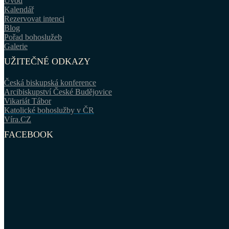
Úvod
Kalendář
Rezervovat intenci
Blog
Pořad bohoslužeb
Galerie
UŽITEČNÉ ODKAZY
Česká biskupská konference
Arcibiskupství České Budějovice
Vikariát Tábor
Katolické bohoslužby v ČR
Víra.CZ
FACEBOOK