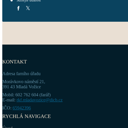
Sdílejte událost
KONTAKT
Adresa farního úřadu
Morávkovo náměstí 21,
391 43 Mladá Vožice
Mobil: 602 762 604 (farář)
E-mail:
rkf.mladavozice@dicb.cz
IČO:
65942396
RYCHLÁ NAVIGACE