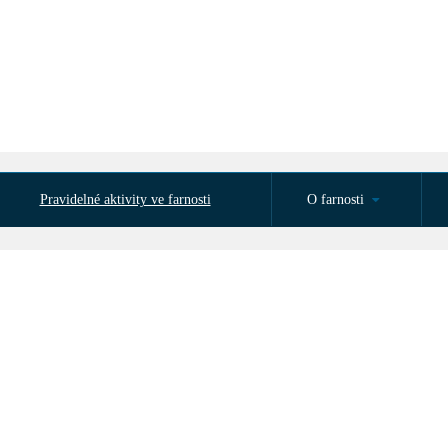
Pravidelné aktivity ve farnosti
O farnosti