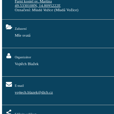
Farní kostel sv. Martina
49.5330108N, 14.8095222E
Označení:
Mladá Vožice
(Mladá Vožice)
Zařazení
Mše svatá
Organizátor
Vojtěch Blažek
E-mail
vojtech.blazek@dicb.cz