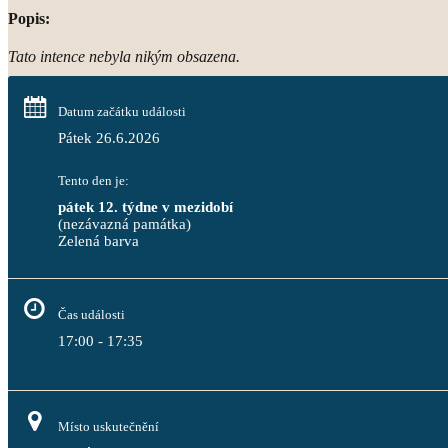
Popis:
Tato intence nebyla nikým obsazena.
Datum začátku události
Pátek 26.6.2026
Tento den je:
pátek 12. týdne v mezidobí
(nezávazná památka)
Zelená barva                                                                              
Čas události
17:00 - 17:35
Místo uskutečnění