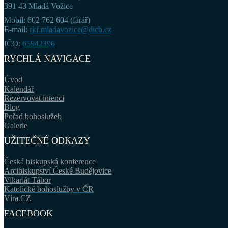
391 43 Mladá Vožice
Mobil: 602 762 604 (farář)
E-mail:
rkf.mladavozice@dicb.cz
IČO:
65942396
RYCHLÁ NAVIGACE
Úvod
Kalendář
Rezervovat intenci
Blog
Pořad bohoslužeb
Galerie
UŽITEČNÉ ODKAZY
Česká biskupská konference
Arcibiskupství České Budějovice
Vikariát Tábor
Katolické bohoslužby v ČR
Víra.CZ
FACEBOOK