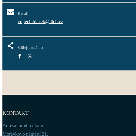
E-mail
vojtech.blazek@dicb.cz
Sdílejte událost
KONTAKT
Adresa farního úřadu
Morávkovo náměstí 21,