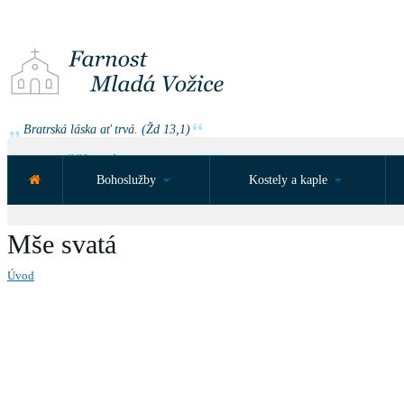
Bratrská láska ať trvá. (Žd 13,1)
NEJBLIŽŠÍ UDÁLOST ZA:
Bohoslužby
Kostely a kaple
Mše svatá
Úvod