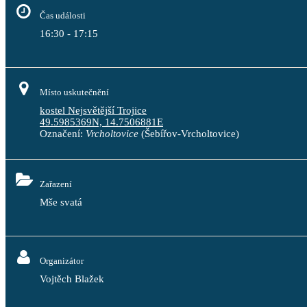
Čas události
16:30 - 17:15
Místo uskutečnění
kostel Nejsvětější Trojice
49.5985369N, 14.7506881E
Označení:
Vrcholtovice
(Šebířov-Vrcholtovice)
Zařazení
Mše svatá
Organizátor
Vojtěch Blažek