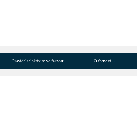
Pravidelné aktivity ve farnosti
O farnosti