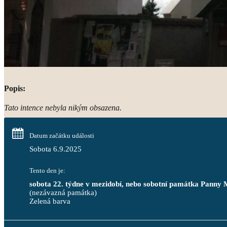
Popis:
Tato intence nebyla nikým obsazena.
Datum začátku události
Sobota 6.9.2025
Tento den je:
sobota 22. týdne v mezidobí, nebo sobotní památka Panny 
(nezávazná památka)
Zelená barva                                                                              