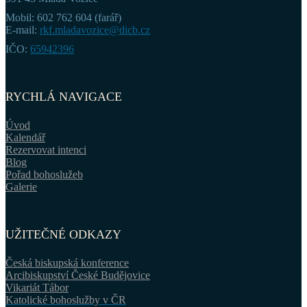
Mobil: 602 762 604 (farář)
E-mail:
rkf.mladavozice@dicb.cz
IČO:
65942396
RYCHLÁ NAVIGACE
Úvod
Kalendář
Rezervovat intenci
Blog
Pořad bohoslužeb
Galerie
UŽITEČNÉ ODKAZY
Česká biskupská konference
Arcibiskupství České Budějovice
Vikariát Tábor
Katolické bohoslužby v ČR