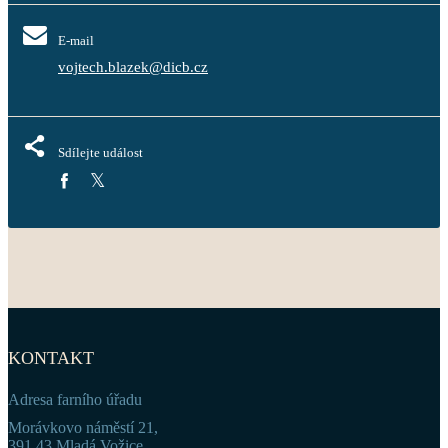
E-mail
vojtech.blazek@dicb.cz
Sdílejte událost
KONTAKT
Adresa farního úřadu
Morávkovo náměstí 21,
391 43 Mladá Vožice