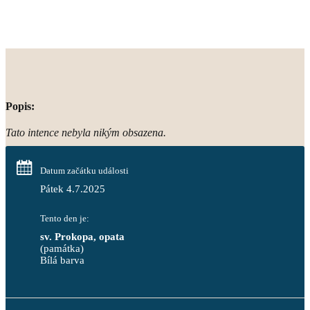
Popis:
Tato intence nebyla nikým obsazena.
Datum začátku události
Pátek 4.7.2025
Tento den je:
sv. Prokopa, opata
(památka)
Bílá barva                                                                            