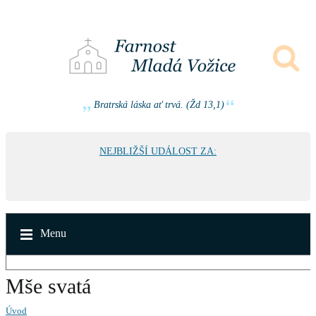
Bratrská láska ať trvá. (Žd 13,1)
NEJBLIŽŠÍ UDÁLOST ZA:
Menu
Mše svatá
Úvod