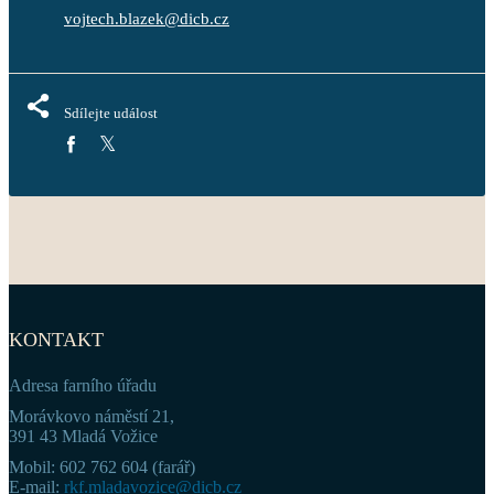
vojtech.blazek@dicb.cz
Sdílejte událost
KONTAKT
Adresa farního úřadu
Morávkovo náměstí 21,
391 43 Mladá Vožice
Mobil: 602 762 604 (farář)
E-mail:
rkf.mladavozice@dicb.cz