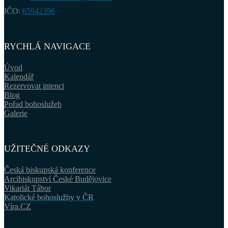
IČO:
65942396
RYCHLÁ NAVIGACE
Úvod
Kalendář
Rezervovat intenci
Blog
Pořad bohoslužeb
Galerie
UŽITEČNÉ ODKAZY
Česká biskupská konference
Arcibiskupství České Budějovice
Vikariát Tábor
Katolické bohoslužby v ČR
Víra.CZ