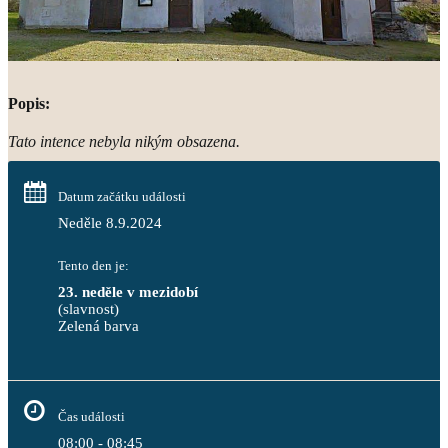
Popis:
Tato intence nebyla nikým obsazena.
Datum začátku události
Neděle 8.9.2024
Tento den je:
23. neděle v mezidobí
(slavnost)
Zelená barva                                                                        
Čas události
08:00 - 08:45