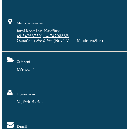
Místo uskutečnění
farní kostel sv. Kateřiny
49.5426375N, 14.7470883E
Označení:
Nová Ves
(Nová Ves u Mladé Vožice)
Zařazení
Mše svatá
Organizátor
Vojtěch Blažek
E-mail