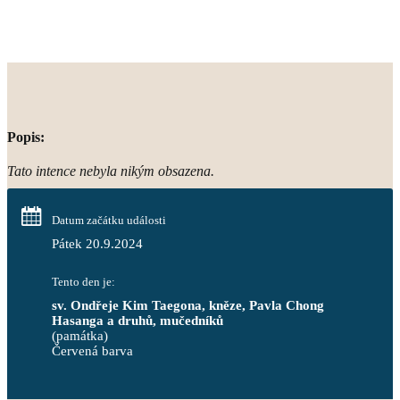
Popis:
Tato intence nebyla nikým obsazena.
Datum začátku události
Pátek 20.9.2024
Tento den je:
sv. Ondřeje Kim Taegona, kněze, Pavla Chong 
Hasanga a druhů, mučedníků
(památka)
Červená barva                                                                     