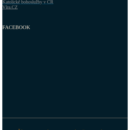
Katolické bohoslužby v ČR
Víra.CZ
FACEBOOK