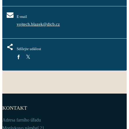
E-mail
vojtech.blazek@dicb.cz
Sdílejte událost
KONTAKT
Adresa farního úřadu
Morávkovo náměstí 21,