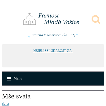
Bratrská láska ať trvá. (Žd 13,1)
NEJBLIŽŠÍ UDÁLOST ZA:
Menu
Mše svatá
Úvod