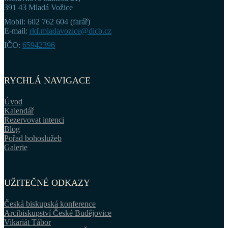
391 43 Mladá Vožice
Mobil: 602 762 604 (farář)
E-mail:
rkf.mladavozice@dicb.cz
IČO:
65942396
RYCHLÁ NAVIGACE
Úvod
Kalendář
Rezervovat intenci
Blog
Pořad bohoslužeb
Galerie
UŽITEČNÉ ODKAZY
Česká biskupská konference
Arcibiskupství České Budějovice
Vikariát Tábor