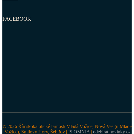
FACEBOOK
© 2026 Římskokatolické farnosti Mladá Vožice, Nová Ves (u Mladé
Vožice), Smilovy Hory, Šebířov |
IS OMNIA
|
odebírat novinky e-