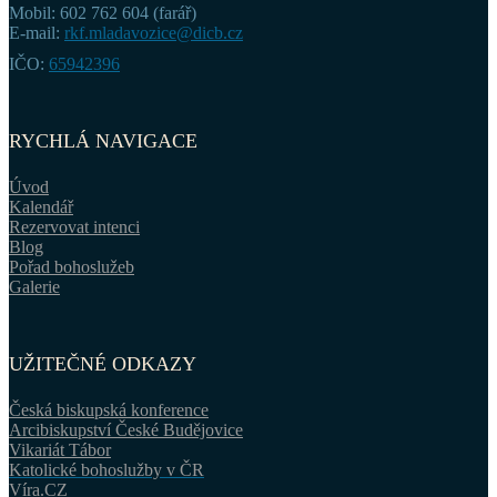
Mobil: 602 762 604 (farář)
E-mail:
rkf.mladavozice@dicb.cz
IČO:
65942396
RYCHLÁ NAVIGACE
Úvod
Kalendář
Rezervovat intenci
Blog
Pořad bohoslužeb
Galerie
UŽITEČNÉ ODKAZY
Česká biskupská konference
Arcibiskupství České Budějovice
Vikariát Tábor
Katolické bohoslužby v ČR
Víra.CZ