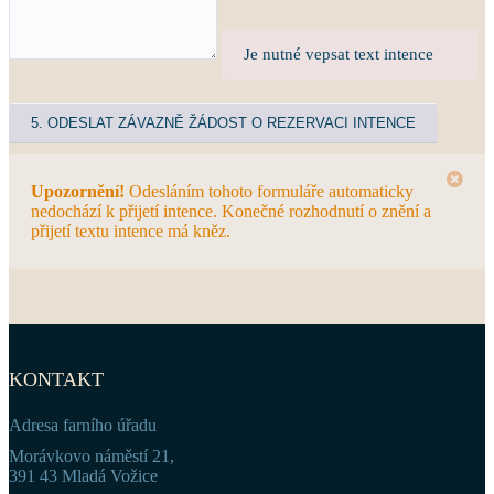
Je nutné vepsat text intence
Upozornění!
Odesláním tohoto formuláře automaticky
nedochází k přijetí intence. Konečné rozhodnutí o znění a
přijetí textu intence má kněz.
KONTAKT
Adresa farního úřadu
Morávkovo náměstí 21,
391 43 Mladá Vožice