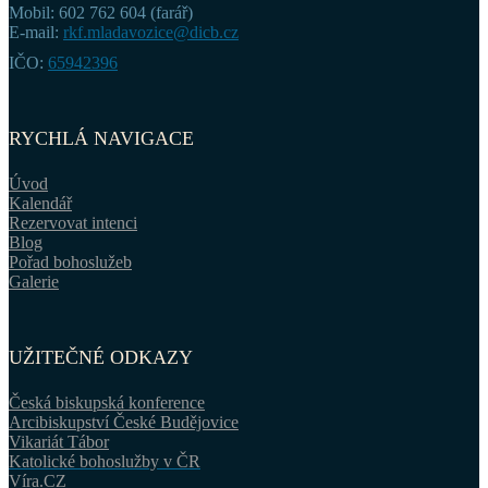
Mobil: 602 762 604 (farář)
E-mail:
rkf.mladavozice@dicb.cz
IČO:
65942396
RYCHLÁ NAVIGACE
Úvod
Kalendář
Rezervovat intenci
Blog
Pořad bohoslužeb
Galerie
UŽITEČNÉ ODKAZY
Česká biskupská konference
Arcibiskupství České Budějovice
Vikariát Tábor
Katolické bohoslužby v ČR
Víra.CZ