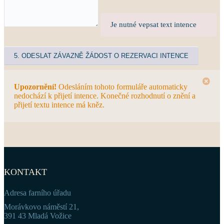
Je nutné vepsat text intence
Upozornění!
Odesláním tohoto formuláře automaticky
nedochází k přijetí intence. Konečné rozhodnutí o znění a
přijetí textu intence má kněz.
KONTAKT
Adresa farního úřadu
Morávkovo náměstí 21,
391 43 Mladá Vožice