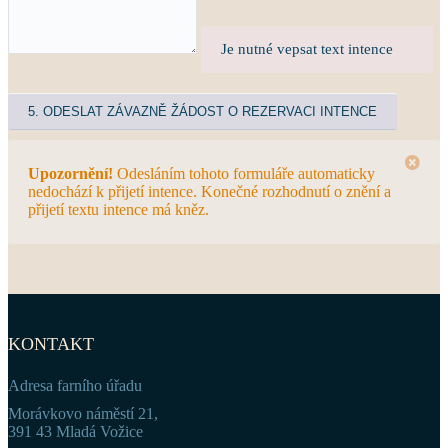
Je nutné vepsat text intence
Upozornění!
Odesláním tohoto formuláře automaticky
nedochází k přijetí intence. Konečné rozhodnutí o znění a
přijetí textu intence má kněz.
KONTAKT
Adresa farního úřadu
Morávkovo náměstí 21,
391 43 Mladá Vožice