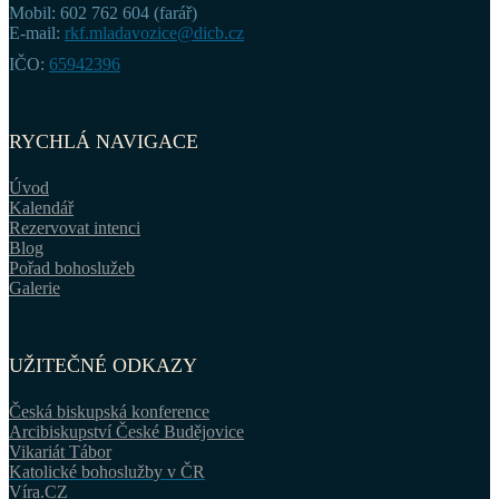
Mobil: 602 762 604 (farář)
E-mail:
rkf.mladavozice@dicb.cz
IČO:
65942396
RYCHLÁ NAVIGACE
Úvod
Kalendář
Rezervovat intenci
Blog
Pořad bohoslužeb
Galerie
UŽITEČNÉ ODKAZY
Česká biskupská konference
Arcibiskupství České Budějovice
Vikariát Tábor
Katolické bohoslužby v ČR
Víra.CZ