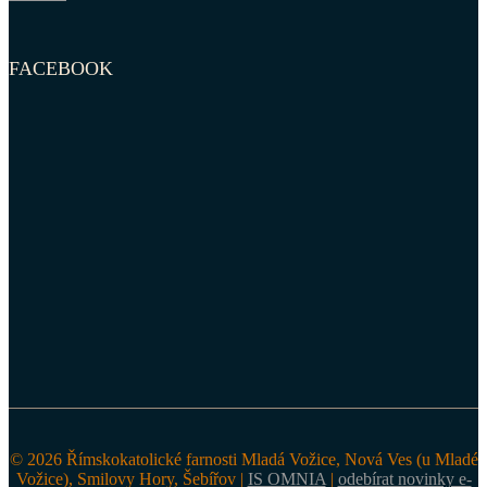
FACEBOOK
© 2026 Římskokatolické farnosti Mladá Vožice, Nová Ves (u Mladé
Vožice), Smilovy Hory, Šebířov |
IS OMNIA
|
odebírat novinky e-