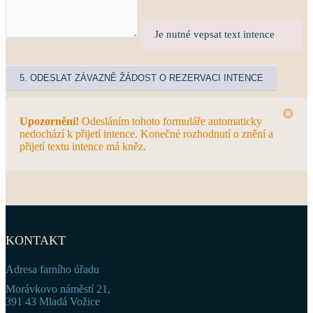
Je nutné vepsat text intence
Upozornění!
Odesláním tohoto formuláře automaticky
nedochází k přijetí intence. Konečné rozhodnutí o znění a
přijetí textu intence má kněz.
KONTAKT
Adresa farního úřadu
Morávkovo náměstí 21,
391 43 Mladá Vožice