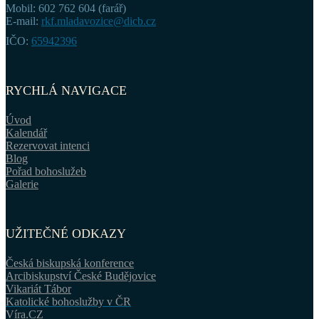
Mobil: 602 762 604 (farář)
E-mail:
rkf.mladavozice@dicb.cz
IČO:
65942396
RYCHLÁ NAVIGACE
Úvod
Kalendář
Rezervovat intenci
Blog
Pořad bohoslužeb
Galerie
UŽITEČNÉ ODKAZY
Česká biskupská konference
Arcibiskupství České Budějovice
Vikariát Tábor
Katolické bohoslužby v ČR
Víra.CZ