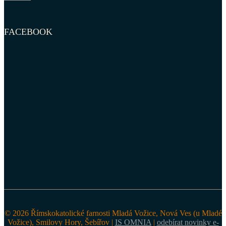
FACEBOOK
© 2026 Římskokatolické farnosti Mladá Vožice, Nová Ves (u Mladé
Vožice), Smilovy Hory, Šebířov |
IS OMNIA
|
odebírat novinky e-