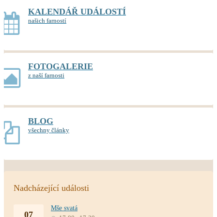
KALENDÁŘ UDÁLOSTÍ
našich farností
FOTOGALERIE
z naší farnosti
BLOG
všechny články
Nadcházející události
Mše svatá
07