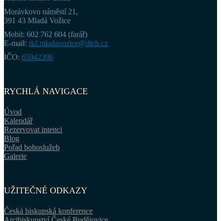
Morávkovo náměstí 21,
391 43 Mladá Vožice
Mobil: 602 762 604 (farář)
E-mail:
rkf.mladavozice@dicb.cz
IČO:
65942396
RYCHLÁ NAVIGACE
Úvod
Kalendář
Rezervovat intenci
Blog
Pořad bohoslužeb
Galerie
UŽITEČNÉ ODKAZY
Česká biskupská konference
Arcibiskupství České Budějovice