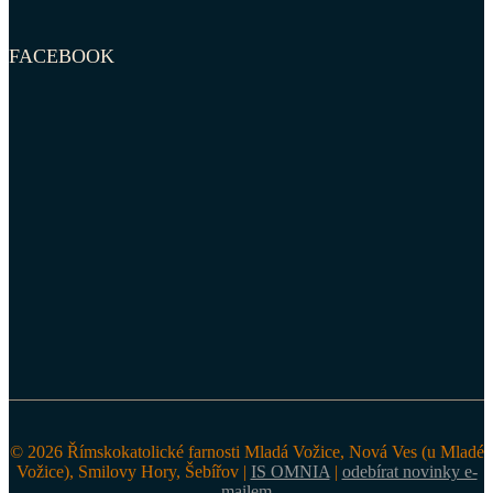
FACEBOOK
© 2026 Římskokatolické farnosti Mladá Vožice, Nová Ves (u Mladé
Vožice), Smilovy Hory, Šebířov |
IS OMNIA
|
odebírat novinky e-
mailem