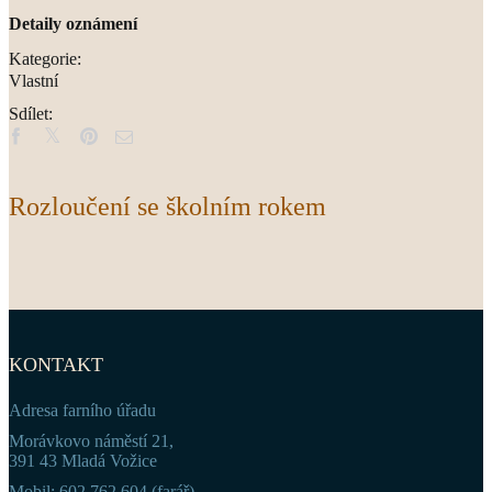
Detaily oznámení
Kategorie:
Vlastní
Sdílet:
Rozloučení se školním rokem
KONTAKT
Adresa farního úřadu
Morávkovo náměstí 21,
391 43 Mladá Vožice
Mobil: 602 762 604 (farář)