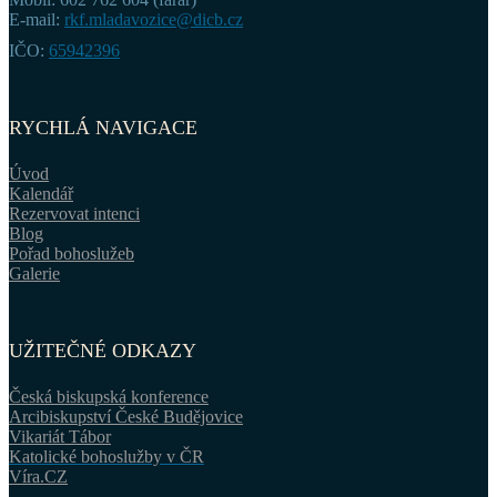
E-mail:
rkf.mladavozice@dicb.cz
IČO:
65942396
RYCHLÁ NAVIGACE
Úvod
Kalendář
Rezervovat intenci
Blog
Pořad bohoslužeb
Galerie
UŽITEČNÉ ODKAZY
Česká biskupská konference
Arcibiskupství České Budějovice
Vikariát Tábor
Katolické bohoslužby v ČR
Víra.CZ