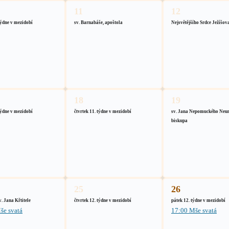
11
12
týdne v mezidobí
sv. Barnabáše, apoštola
Nejsvětějšího Srdce Ježíšov
18
19
týdne v mezidobí
čtvrtek 11. týdne v mezidobí
sv. Jana Nepomuckého Neu
biskupa
25
26
. Jana Křtitele
čtvrtek 12. týdne v mezidobí
pátek 12. týdne v mezidobí
še svatá
17:00 Mše svatá