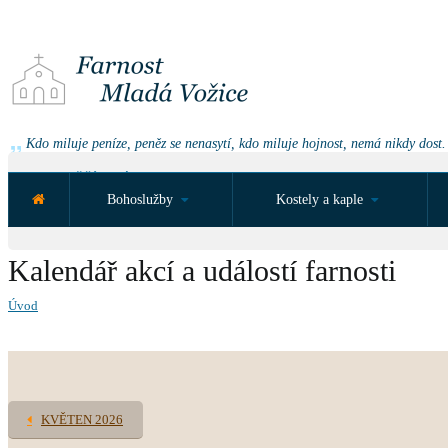
Kdo miluje peníze, peněz se nenasytí, kdo miluje hojnost, nemá nikdy dost.
NEJBLIŽŠÍ UDÁLOST ZA:
Bohoslužby
Kostely a kaple
Kalendář akcí a událostí farnosti
Úvod
KVĚTEN 2026