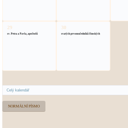
29
30
sv. Petra a Pavla, apoštolů
svatých prvomučedníků římských
NORMÁLNÍ PÍSMO