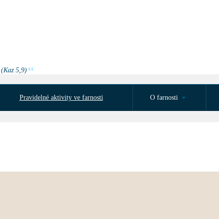
 (Kaz 5,9)
Pravidelné aktivity ve farnosti
O farnosti