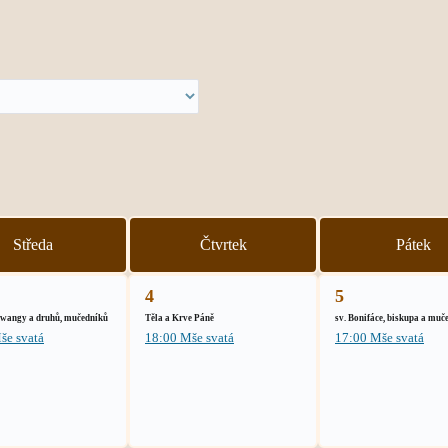
Středa
Čtvrtek
Pátek
4
5
Lwangy a druhů, mučedníků
Těla a Krve Páně
sv. Bonifáce, biskupa a muč
še svatá
18:00 Mše svatá
17:00 Mše svatá