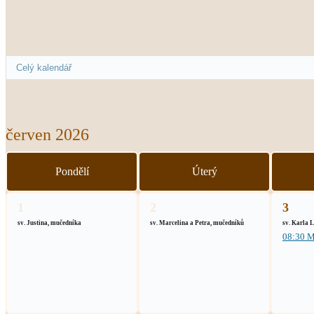
červen 2026
Pondělí
Úterý
1
2
3
sv. Justina, mučedníka
sv. Marcelina a Petra, mučedníků
sv. Karla 
08:30 M