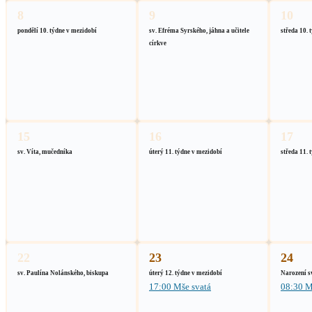
8
9
10
pondělí 10. týdne v mezidobí
sv. Efréma Syrského, jáhna a učitele
středa 10. 
církve
15
16
17
sv. Víta, mučedníka
úterý 11. týdne v mezidobí
středa 11. 
22
23
24
sv. Paulína Nolánského, biskupa
úterý 12. týdne v mezidobí
Narození sv
17:00 Mše svatá
08:30 M