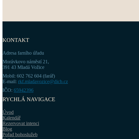
KONTAKT
Adresa farního úřadu
Morávkovo náměstí 21,
391 43 Mladá Vožice
Mobil: 602 762 604 (farář)
E-mail:
rkf.mladavozice@dicb.cz
IČO:
65942396
RYCHLÁ NAVIGACE
Úvod
Kalendář
Rezervovat intenci
Blog
Pořad bohoslužeb