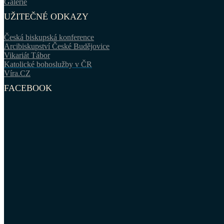
Galerie
UŽITEČNÉ ODKAZY
Česká biskupská konference
Arcibiskupství České Budějovice
Vikariát Tábor
Katolické bohoslužby v ČR
Víra.CZ
FACEBOOK