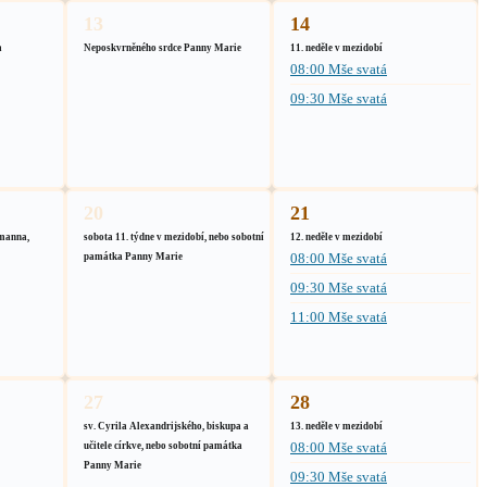
13
14
a
Neposkvrněného srdce Panny Marie
11. neděle v mezidobí
08:00 Mše svatá
09:30 Mše svatá
20
21
manna,
sobota 11. týdne v mezidobí, nebo sobotní
12. neděle v mezidobí
08:00 Mše svatá
památka Panny Marie
09:30 Mše svatá
11:00 Mše svatá
27
28
sv. Cyrila Alexandrijského, biskupa a
13. neděle v mezidobí
08:00 Mše svatá
učitele církve, nebo sobotní památka
Panny Marie
09:30 Mše svatá