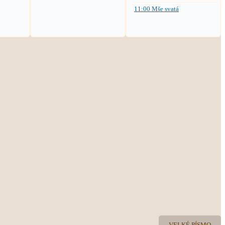
11:00 Mše svatá
VELKÉ PÍSMO