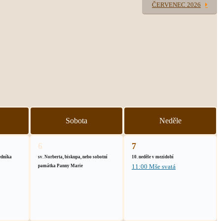
ČERVENEC 2026
Sobota
Neděle
6
7
edníka
sv. Norberta, biskupa, nebo sobotní
10. neděle v mezidobí
11:00 Mše svatá
památka Panny Marie