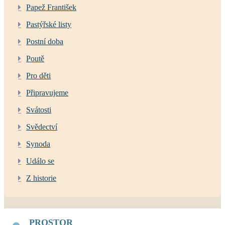
Papež František
Pastýřské listy
Postní doba
Poutě
Pro děti
Připravujeme
Svátosti
Svědectví
Synoda
Událo se
Z historie
PROSTOR