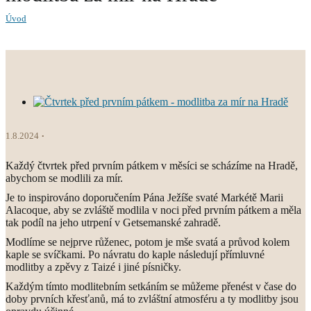
Úvod
1.8.2024
Každý čtvrtek před prvním pátkem v měsíci se scházíme na Hradě,
abychom se modlili za mír.
Je to inspirováno doporučením Pána Ježíše svaté Markétě Marii
Alacoque, aby se zvláště modlila v noci před prvním pátkem a měla
tak podíl na jeho utrpení v Getsemanské zahradě.
Modlíme se nejprve růženec, potom je mše svatá a průvod kolem
kaple se svíčkami. Po návratu do kaple následují přímluvné
modlitby a zpěvy z Taizé i jiné písničky.
Každým tímto modlitebním setkáním se můžeme přenést v čase do
doby prvních křesťanů, má to zvláštní atmosféru a ty modlitby jsou