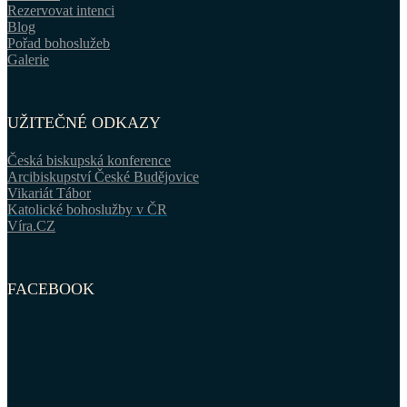
Rezervovat intenci
Blog
Pořad bohoslužeb
Galerie
UŽITEČNÉ ODKAZY
Česká biskupská konference
Arcibiskupství České Budějovice
Vikariát Tábor
Katolické bohoslužby v ČR
Víra.CZ
FACEBOOK