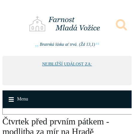
Bratrská láska ať trvá. (Žd 13,1)
NEJBLIŽŠÍ UDÁLOST ZA:
Menu
Čtvrtek před prvním pátkem -
modlitba za mír na Hradě