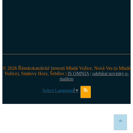
© 2026 Římskokatolické farnosti Mladá Vožice, Nová Ves (u Mladé
Vožice), Smilovy Hory, Šebířov |
IS OMNIA
|
odebírat novinky e-
mailem
Select Language
▼