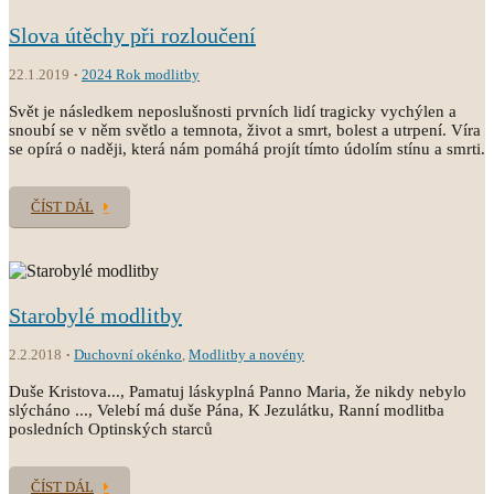
Slova útěchy při rozloučení
22.1.2019
2024 Rok modlitby
Svět je následkem neposlušnosti prvních lidí tragicky vychýlen a
snoubí se v něm světlo a temnota, život a smrt, bolest a utrpení. Víra
se opírá o naději, která nám pomáhá projít tímto údolím stínu a smrti.
ČÍST DÁL
Starobylé modlitby
2.2.2018
Duchovní okénko
,
Modlitby a novény
Duše Kristova..., Pamatuj láskyplná Panno Maria, že nikdy nebylo
slýcháno ..., Velebí má duše Pána, K Jezulátku, Ranní modlitba
posledních Optinských starců
ČÍST DÁL