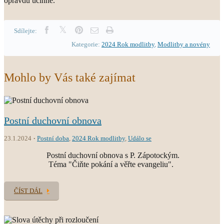
opravdu účinné.
Sdílejte:
Kategorie:
2024 Rok modlitby
,
Modlitby a novény
Mohlo by Vás také zajímat
Postní duchovní obnova
23.1.2024
Postní doba
,
2024 Rok modlitby
,
Událo se
Postní duchovní obnova s P. Zápotockým.
Téma "Čiňte pokání a věřte evangeliu".
ČÍST DÁL