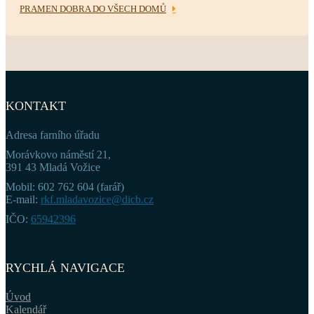
PRAMEN DOBRA DO VŠECH DOMŮ
KONTAKT
Adresa farního úřadu
Morávkovo náměstí 21,
391 43 Mladá Vožice
Mobil: 602 762 604 (farář)
E-mail:
rkf.mladavozice@dicb.cz
IČO:
65942396
RYCHLÁ NAVIGACE
Úvod
Kalendář