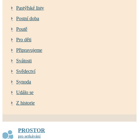
Pastýřské listy
Postní doba
Poutě
Pro děti
Připravujeme
Svátosti
Svědectví
Synoda
Událo se
Z historie
PROSTOR
pro setkávání