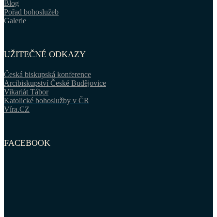
Blog
Pořad bohoslužeb
Galerie
UŽITEČNÉ ODKAZY
Česká biskupská konference
Arcibiskupství České Budějovice
Vikariát Tábor
Katolické bohoslužby v ČR
Víra.CZ
FACEBOOK