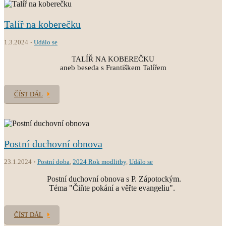
Talíř na koberečku
1.3.2024
Událo se
TALÍŘ NA KOBEREČKU
aneb beseda s Františkem Talířem
ČÍST DÁL
Postní duchovní obnova
23.1.2024
Postní doba
,
2024 Rok modlitby
,
Událo se
Postní duchovní obnova s P. Zápotockým.
Téma "Čiňte pokání a věřte evangeliu".
ČÍST DÁL