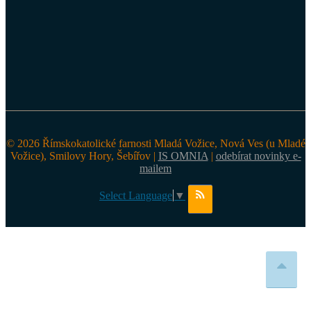
© 2026 Římskokatolické farnosti Mladá Vožice, Nová Ves (u Mladé
Vožice), Smilovy Hory, Šebířov |
IS OMNIA
|
odebírat novinky e-
mailem
Select Language
▼