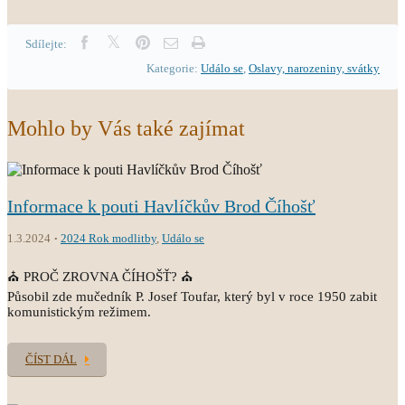
Sdílejte:
Kategorie:
Událo se
,
Oslavy, narozeniny, svátky
Mohlo by Vás také zajímat
Informace k pouti Havlíčkův Brod Číhošť
1.3.2024
2024 Rok modlitby
,
Událo se
⛪ PROČ ZROVNA ČÍHOŠŤ? ⛪
Působil zde mučedník P. Josef Toufar, který byl v roce 1950 zabit
komunistickým režimem.
ČÍST DÁL