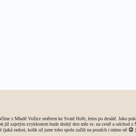
íme z Mladé Vožice směrem ke Svaté Hoře, letos po desáté. Jako pokaž
 již zajetým zvyklostem bude druhý den mše sv. na cestě a odchod z 
é (jaká radost, kolik už jsme toho spolu zažili na poutích i mimo ně
😉