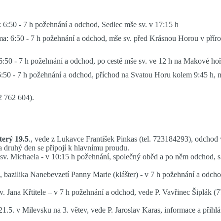
: 6:50 - 7 h požehnání a odchod, Sedlec mše sv. v 17:15 h
a: 6:50 - 7 h požehnání a odchod, mše sv. před Krásnou Horou v přírodě 
: 6:50 - 7 h požehnání a odchod, po cestě mše sv. ve 12 h na Makové ho
 6:50 - 7 h požehnání a odchod, příchod na Svatou Horu kolem 9:45 h,
2 762 604).
terý 19.5
., vede z Lukavce František Pinkas (tel. 723184293), odchod
a druhý den se připojí k hlavnímu proudu.
l sv. Michaela - v 10:15 h požehnání, společný oběd a po něm odchod, 
, bazilika Nanebevzetí Panny Marie (klášter) - v 7 h požehnání a odch
 sv. Jana Křtitele – v 7 h požehnání a odchod, vede P. Vavřinec Šiplák (
21.5. v Milevsku na 3. větev, vede P. Jaroslav Karas, informace a přih