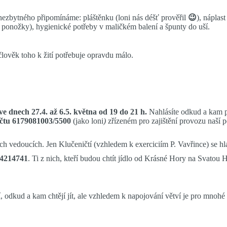
ho nezbytného připomínáme: pláštěnku (loni nás déšť prověřil
😉
)
, náplas
. ponožky), hygienické potřeby v maličkém balení a špunty do uší.
lověk toho k žití potřebuje opravdu málo.
ve dnech 27.4. až 6.5. května od 19 do 21 h.
Nahlásíte odkud a kam půj
 účtu 6179081003/5500
(jako loni
)
zřízeném pro zajištění provozu naší p
ných vedoucích. Jen Klučeničtí (vzhledem k exerciciím P. Vavřince) se h
604214741
. Ti z nich, kteří budou chtít jídlo od Krásné Hory na Svatou H
í, odkud a kam chtějí jít, ale vzhledem k napojování větví je pro mnohé