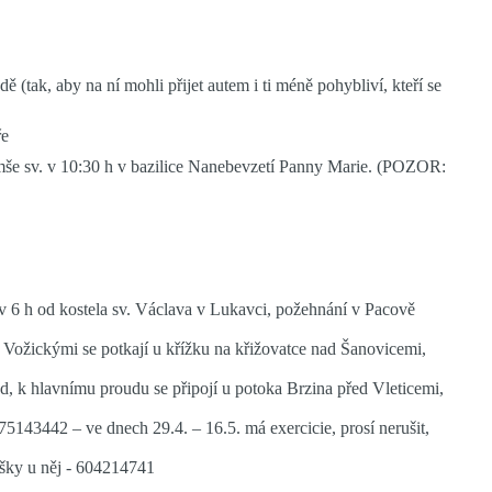
(tak, aby na ní mohli přijet autem i ti méně pohybliví, kteří se
ře
 mše sv. v 10:30 h v bazilice Nanebevzetí Panny Marie. (POZOR:
 v 6 h od kostela sv. Václava v Lukavci, požehnání v Pacově
s Vožickými se potkají u křížku na křižovatce nad Šanovicemi,
od, k hlavnímu proudu se připojí u potoka Brzina před Vleticemi,
775143442 – ve dnech 29.4. – 16.5. má exercicie, prosí nerušit,
lášky u něj - 604214741