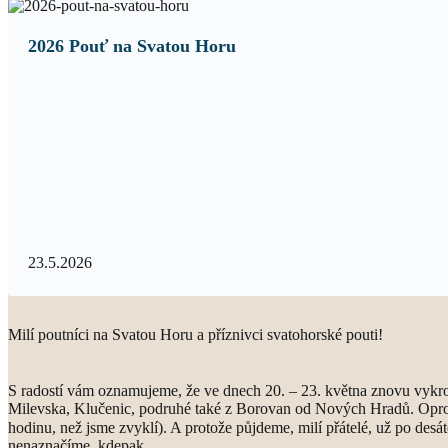
2026 Pouť na Svatou Horu
23.5.2026
Milí poutníci na Svatou Horu a příznivci svatohorské pouti!
S radostí vám oznamujeme, že ve dnech 20. – 23. května znovu vykroč
Milevska, Klučenic, podruhé také z Borovan od Nových Hradů. Oproti
hodinu, než jsme zvyklí). A protože půjdeme, milí přátelé, už po desát
nenaznačíme, kdepak…