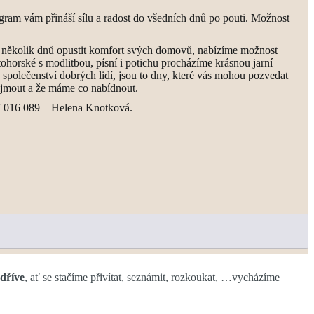
rogram vám přináší sílu a radost do všedních dnů po pouti. Možnost
 na několik dnů opustit komfort svých domovů, nabízíme možnost
tohorské s modlitbou, písní i potichu procházíme krásnou jarní
á společenství dobrých lidí, jsou to dny, které vás mohou pozvedat
řijmout a že máme co nabídnout.
77 016 089 – Helena Knotková.
dříve
, ať se stačíme přivítat, seznámit, rozkoukat, …vycházíme