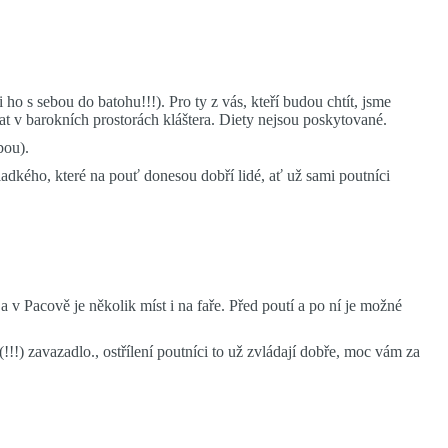
o s sebou do batohu!!!). Pro ty z vás, kteří budou chtít, jsme
t v barokních prostorách kláštera. Diety nejsou poskytované.
ebou).
dkého, které na pouť donesou dobří lidé, ať už sami poutníci
v Pacově je několik míst i na faře. Před poutí a po ní je možné
!!!) zavazadlo., ostřílení poutníci to už zvládají dobře, moc vám za