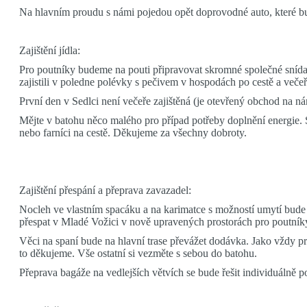
Na hlavním proudu s námi pojedou opět doprovodné auto, které bud
Zajištění jídla:
Pro poutníky budeme na pouti připravovat skromné společné snídaně 
zajistili v poledne polévky s pečivem v hospodách po cestě a več
První den v Sedlci není večeře zajištěná (je otevřený obchod na ná
Mějte v batohu něco malého pro případ potřeby doplnění energie. 
nebo farníci na cestě. Děkujeme za všechny dobroty.
Zajištění přespání a přeprava zavazadel:
Nocleh ve vlastním spacáku a na karimatce s možností umytí bude j
přespat v Mladé Vožici v nově upravených prostorách pro poutníky
Věci na spaní bude na hlavní trase převážet dodávka. Jako vždy p
to děkujeme. Vše ostatní si vezměte s sebou do batohu.
Přeprava bagáže na vedlejších větvích se bude řešit individuálně p