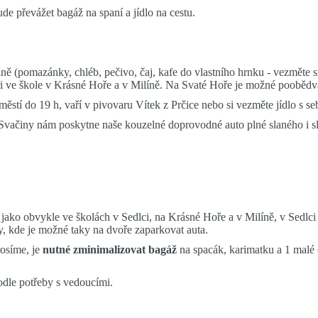
e převážet bagáž na spaní a jídlo na cestu.
(pomazánky, chléb, pečivo, čaj, kafe do vlastního hrnku - vezměte si h
eři ve škole v Krásné Hoře a v Milíně. Na Svaté Hoře je možné poobědva
městí do 19 h, vaří v pivovaru Vítek z Prčice nebo si vezměte jídlo s s
Svačiny nám poskytne naše kouzelné doprovodné auto plné slaného i sla
ako obvykle ve školách v Sedlci, na Krásné Hoře a v Milíně, v Sedlci a 
, kde je možné taky na dvoře zaparkovat auta.
rosíme, je
nutné zminimalizovat bagáž
na spacák, karimatku a 1 malé (
odle potřeby s vedoucími.