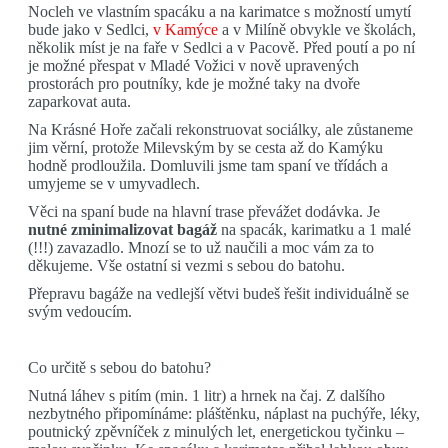
Nocleh ve vlastním spacáku a na karimatce s možností umytí
bude jako v Sedlci,
v Kamýce
a v Milíně obvykle ve školách,
několik míst je na faře v Sedlci a v Pacově. Před poutí a po ní
je možné přespat v Mladé Vožici v nově upravených
prostorách pro poutníky, kde je možné taky na dvoře
zaparkovat auta.
Na Krásné Hoře začali rekonstruovat sociálky, ale zůstaneme
jim věrní, protože Milevským by se cesta až do Kamýku
hodně prodloužila. Domluvili jsme tam spaní ve třídách a
umyjeme se v umyvadlech.
Věci na spaní bude na hlavní trase převážet dodávka. Je
nutné zminimalizovat bagáž
na spacák, karimatku a 1 malé
(!!!) zavazadlo. Mnozí se to už naučili a moc vám za to
děkujeme. Vše ostatní si vezmi s sebou do batohu.
Přepravu bagáže na vedlejší větvi budeš řešit individuálně se
svým vedoucím.
Co určitě s sebou do batohu
?
Nutná láhev s pitím (min. 1 litr) a hrnek na čaj. Z dalšího
nezbytného připomínáme: pláštěnku, náplast na puchýře, léky,
poutnický zpěvníček z minulých let, energetickou tyčinku –