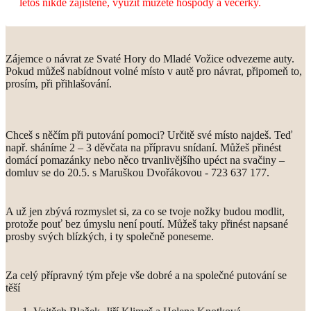
letos nikde zajištěné, využít můžete hospody a večerky.
Zájemce o návrat ze Svaté Hory do Mladé Vožice odvezeme auty.
Pokud můžeš nabídnout volné místo v autě pro návrat, připomeň to,
prosím, při přihlašování.
Chceš s něčím při putování pomoci? Určitě své místo najdeš. Teď
např. sháníme 2 – 3 děvčata na přípravu snídaní. Můžeš přinést
domácí pomazánky nebo něco trvanlivějšího upéct na svačiny –
domluv se do 20.5. s Maruškou Dvořákovou - 723 637 177.
A už jen zbývá rozmyslet si, za co se tvoje nožky budou modlit,
protože pouť bez úmyslu není poutí. Můžeš taky přinést napsané
prosby svých blízkých, i ty společně poneseme.
Za celý přípravný tým přeje vše dobré a na společné putování se
těší