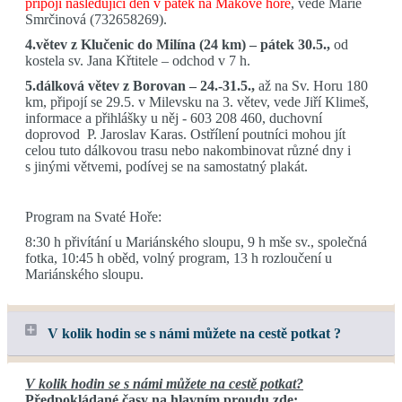
připojí následující den v pátek na Makové hoře
, vede Marie
Smrčinová (732658269).
4.větev z Klučenic do Milína (24 km) – pátek 30.5.,
od
kostela sv. Jana Křtitele – odchod v 7 h.
5.dálková větev z Borovan – 24.-31.5.,
až na Sv. Horu 180
km, připojí se 29.5. v Milevsku na 3. větev, vede Jiří Klimeš,
informace a přihlášky u něj - 603 208 460, duchovní
doprovod P. Jaroslav Karas. Ostřílení poutníci mohou jít
celou tuto dálkovou trasu nebo nakombinovat různé dny i
s jinými větvemi, podívej se na samostatný plakát.
Program na Svaté Hoře:
8:30 h přivítání u Mariánského sloupu, 9 h mše sv., společná
fotka, 10:45 h oběd, volný program, 13 h rozloučení u
Mariánského sloupu.
V kolik hodin se s námi můžete na cestě potkat ?
V kolik hodin se s námi můžete na cestě potkat?
Předpokládané časy na hlavním proudu zde: