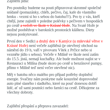
Zajištění jídla:
Pro poutníky budeme na pouti připravovat skromné společné
snídaně (pomazánky, chléb, pečivo, čaj, kafe do vlastního
hrnku - vezmi si ho s sebou do batohu!!!). Pro ty z vás, kteří
chtějí, jsme zajistili v poledne polévky s pečivem v hospodách
po cestě
a večeři ve škole v Krásné Hoře
. Na Svaté Hoře je
možné poobědvat v barokních prostorách kláštera. Diety
nejsou poskytované.
První den v Sedlci
a druhý den v Kamýce (u milevské větve v
Krásné Hoře)
není večeře zajištěná (je otevřený obchod na
náměstí do 19 h, vaří v pivovaru Vítek z Prčice nebo si
vezměte jídlo s sebou). Večeře v Milíně ve škole není zatím
do 15.5. jistá, nemají kuchařky. Ale bude možnost najíst se v
Restauraci u Milína (bude skoro po cestě u benzínové pumpy,
přímo v Milíně teď není večer otevřené nic).
Měj v batohu něco malého pro případ potřeby doplnění
energie. Svačiny nám poskytne naše kouzelné doprovodné
auto plné slaného i sladkého, které na pouť donesou dobří
lidé, ať už sami poutníci nebo farníci na cestě. Děkujeme za
všechny dobroty.
Zajištění přespání a přeprava zavazadel: