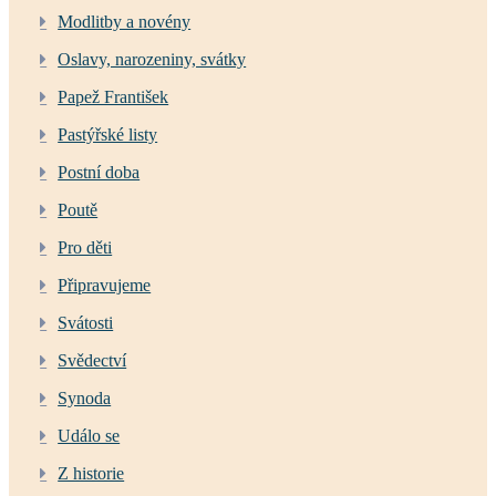
Modlitby a novény
Oslavy, narozeniny, svátky
Papež František
Pastýřské listy
Postní doba
Poutě
Pro děti
Připravujeme
Svátosti
Svědectví
Synoda
Událo se
Z historie