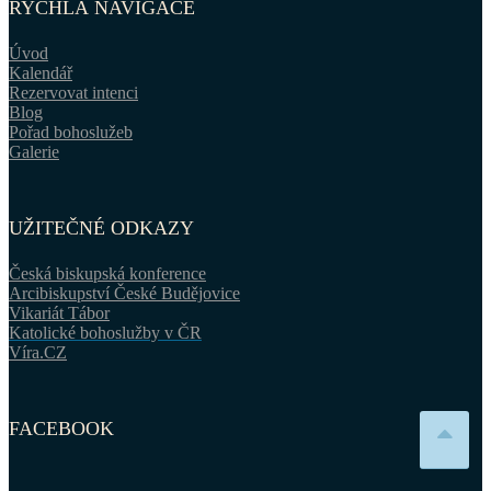
RYCHLÁ NAVIGACE
Úvod
Kalendář
Rezervovat intenci
Blog
Pořad bohoslužeb
Galerie
UŽITEČNÉ ODKAZY
Česká biskupská konference
Arcibiskupství České Budějovice
Vikariát Tábor
Katolické bohoslužby v ČR
Víra.CZ
FACEBOOK