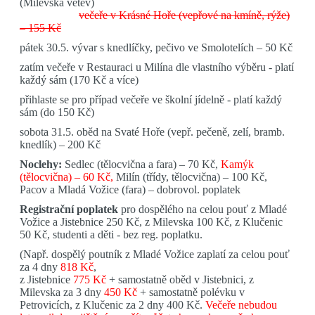
(Milevská větev)
večeře v Krásné Hoře (vepřové na kmíně, rýže)
– 155 Kč
pátek 30.5.
vývar s knedlíčky, pečivo ve Smolotelích – 50 Kč
zatím večeře v Restauraci u Milína dle vlastního výběru - platí
každý sám (170 Kč a více)
přihlaste se pro případ večeře ve školní jídelně - platí každý
sám (do 150 Kč)
sobota 31.5.
oběd na Svaté Hoře (vepř. pečeně, zelí, bramb.
knedlík) – 200 Kč
Noclehy:
Sedlec (tělocvična a fara) – 70 Kč,
Kamýk
(tělocvična) – 60 Kč,
Milín (třídy, tělocvična) – 100 Kč,
Pacov a Mladá Vožice (fara) – dobrovol. poplatek
Registrační poplatek
pro dospělého na celou pouť z Mladé
Vožice a Jistebnice 250 Kč, z Milevska 100 Kč, z Klučenic
50 Kč, studenti a děti - bez reg. poplatku.
(Např. dospělý poutník z Mladé Vožice zaplatí za celou pouť
za 4 dny
818 Kč
,
z Jistebnice
775 Kč
+ samostatně oběd v Jistebnici, z
Milevska za 3 dny
450 Kč
+ samostatně polévku v
Petrovicích, z Klučenic za 2 dny 400 Kč.
Večeře nebudou