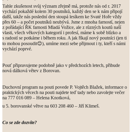
Tahle zkušenost svůj význam zřejmě má, protože nás od r. 2017
vychází pokaždé kolem 30 poutníků, každý den se k nám připojí
další, takže nás poslední den stoupá lesíkem ke Svaté Hoře vždy
přes 60 – a počet poutníků neubývá. Jsme z mnoha farností, nejen
z pořádající ŘK farnosti Mladá Vožice, ale z různých koutů naší
vlasti, všech věkových kategorií i profesí, máme k sobě blízko a
s radostí se potkáme i během roku. A jak říkají nový poutníci (jen ti
to mohou posoudit
😊
), umíme mezi sebe přijmout i ty, kteří s námi
vychází poprvé.
Pouť připravujeme podobně jako v předchozích letech, přibude
nová dálková větev z Borovan.
Duchovní program na pouti povede P. Vojtěch Blažek, informace o
praktických věcech na pouti najdete teď tady nebo zavolejte večer
na 777 016 089 – Helena Knotková,
u 5. borovanské větve na 603 208 460 – Jiří Klimeš.
Co se zde dozvíte?