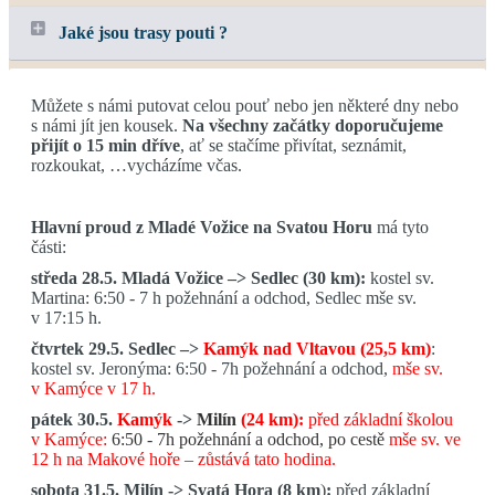
Jaké jsou trasy pouti ?
Můžete s námi putovat celou pouť nebo jen některé dny nebo
s námi jít jen kousek.
Na všechny začátky doporučujeme
přijít o 15 min dříve
, ať se stačíme přivítat, seznámit,
rozkoukat, …vycházíme včas.
Hlavní proud z Mladé Vožice na Svatou Horu
má tyto
části:
středa 28.5. Mladá Vožice –> Sedlec (30 km):
kostel sv.
Martina: 6:50 - 7 h požehnání a odchod, Sedlec mše sv.
v 17:15 h.
čtvrtek 29.5. Sedlec –>
Kamýk nad Vltavou (25,5 km)
:
kostel sv. Jeronýma: 6:50 - 7h
požehnání a odchod,
mše sv.
v Kamýce v 17 h.
pátek 30.5.
Kamýk
->
Milín
(24 km):
před základní školou
v Kamýce:
6:50 - 7h požehnání a odchod, po cestě
mše sv. ve
12 h na Makové hoře – zůstává tato hodina.
sobota 31.5. Milín -> Svatá Hora (8 km
)
:
před základní