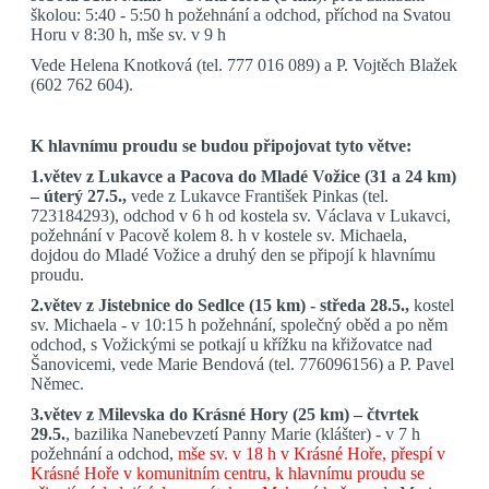
školou: 5:40 - 5:50 h požehnání a odchod, příchod na Svatou
Horu v 8:30 h, mše sv. v 9 h
Vede Helena Knotková (tel. 777 016 089) a P. Vojtěch Blažek
(602 762 604).
K hlavnímu proudu se budou připojovat tyto větve:
1.větev z Lukavce a Pacova do Mladé Vožice (31 a 24 km)
– úterý 27.5.,
vede z Lukavce František Pinkas (tel.
723184293), odchod v 6 h od kostela sv. Václava v Lukavci,
požehnání v Pacově kolem 8. h v kostele sv. Michaela,
dojdou do Mladé Vožice a druhý den se připojí k hlavnímu
proudu.
2.větev z Jistebnice do Sedlce (15 km) - středa 28.5.,
kostel
sv. Michaela - v 10:15 h požehnání, společný oběd a po něm
odchod, s Vožickými se potkají u křížku na křižovatce nad
Šanovicemi, vede Marie Bendová (tel. 776096156) a P. Pavel
Němec.
3.větev z Milevska do Krásné Hory (25 km) – čtvrtek
29.5.
, bazilika Nanebevzetí Panny Marie (klášter) - v 7 h
požehnání a odchod,
mše sv. v 18 h v Krásné Hoře, přespí v
Krásné Hoře v komunitním centru, k hlavnímu proudu se