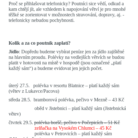
Proč se přihlašovat telefonicky? Poutníci sice vědí, odkud a
kam chtějí jít, ale vzhledem k napojování větví je pro mnohé
těžké se zorientovat v možnostech stravování, dopravy, aj. -
telefonicky nebudou pochybnosti.
Kolik a za co poutník zaplatí?
Jídlo
: Dopředu budeme vybírat peníze jen za jídlo zajištěné
na hlavním proudu. Polévky na vedlejších větvích se budou
platit v hotovosti na místě v hospodě (jsou označené „platí
každý sám“) a budeme evidovat jen jejich počet.
úterý 27.5.
polévka v resortu Blatnice – platí každý sám
(větev z Lukavce/Pacova)
středa 28.5. bramborová polévka, pečivo v Mezně – 43 Kč
oběd v Jistebnici – platí každý sám (Jistebnická
větev)
čtvrtek 29.5.
polévka boršč, pečivo v Počepicích – 51 Kč
zelňačka na Vysokém Chlumci – 45 Kč
polévka v Petrovicích – platí každý sám