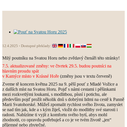
12.4.2025
Dostupné překlady:
Milý poutníku na Svatou Horu nebo zvědavý čtenáři této stránky!
7.5. aktualizované změny: ve čtvrtek 29.5. budou poutníci na
hlavním proudu spát
v Kamýce místo v Krásné Hoře
(změny jsou v textu červeně)
Zveme tě koncem května 2025 na 9. pěší pouť z Mladé Vožice a
z dalších míst na Svatou Horu. Pojď s námi cestami i pěšinkami
mezi rozkvetlými loukami, s modlitbou, písní i potichu, ale
především pojď prožít několik dnů s dobrými lidmi na cestě k Panně
Marii Svatohorské. Můžeš zpomalit rychlost svého života, zamyslet
se nad tím jak, kde a s kým žiješ, vložit do modlitby své starosti i
radosti. Nabízíme ti vyjít z komfortu svého bytí, abys mohl
zhodnotit, co opravdu potřebuješ a co je ve tvém životě „jen“
příjemné nebo zbytečné.