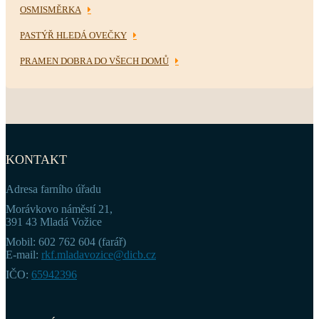
OSMISMĚRKA
PASTÝŘ HLEDÁ OVEČKY
PRAMEN DOBRA DO VŠECH DOMŮ
KONTAKT
Adresa farního úřadu
Morávkovo náměstí 21,
391 43 Mladá Vožice
Mobil: 602 762 604 (farář)
E-mail:
rkf.mladavozice@dicb.cz
IČO:
65942396