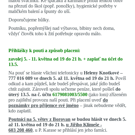
malou svačinku. Ke spacáku a karimatce přibal lehkou obuv
na přezutí do škol (popř. ponožky), hygienické potřeby v
maličkém balení a špunty do uší.
Doporučujeme hůlky.
Poutníku, popřemýšlej nad výbavou, blbiny nech doma,
vždyť člověk toho k žití potřebuje opravdu málo.
Přihlášky k pouti a způsob placení:
zavolej 5. - 11. května od 19 do 21 h. + zaplať na účet do
13.5.
Na pouť se hlaste všichni telefonicky u
Heleny Knotkové –
777 016 089 ve dnech 5. až 11. května od 19 do 21 h.
Povíš
odkud a kam půjdeš, kde budeš přespávat, jaké jídlo budeš
chtít zajistit. Zároveň spolu sečteme peníze, které pošleš
do
úterý 13.5. na č. účtu
6179081003/5500
(jako loni
)
zřízeném
pro zajištění provozu naší pouti. Při placení uveď
do
poznámky pro příjemce své jméno
– jinak nebudeme vědět,
kdo zaplatil.
Poutníci na 5. větev
z Borovan
se budou hlásit ve dnech 5.
až 11. května od 19 do 21 h.
u Jiřího Klimeše -
603 208 460
,
u P. Karase se přihlásí jen jeho farníci.