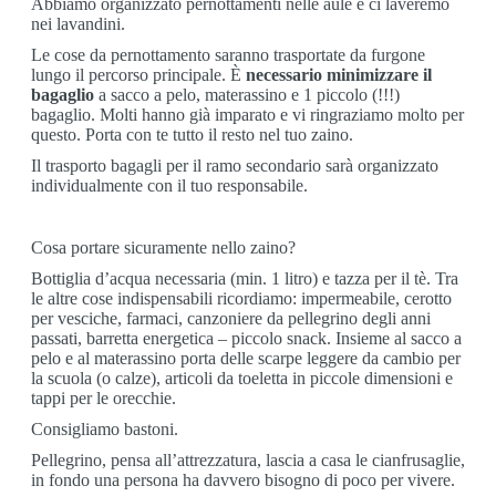
Abbiamo organizzato pernottamenti nelle aule e ci laveremo
nei lavandini.
Le cose da pernottamento saranno trasportate da furgone
lungo il percorso principale. È
necessario minimizzare il
bagaglio
a sacco a pelo, materassino e 1 piccolo (!!!)
bagaglio. Molti hanno già imparato e vi ringraziamo molto per
questo. Porta con te tutto il resto nel tuo zaino.
Il trasporto bagagli per il ramo secondario sarà organizzato
individualmente con il tuo responsabile.
Cosa portare sicuramente nello zaino
?
Bottiglia d’acqua necessaria (min. 1 litro) e tazza per il tè. Tra
le altre cose indispensabili ricordiamo: impermeabile, cerotto
per vesciche, farmaci, canzoniere da pellegrino degli anni
passati, barretta energetica – piccolo snack. Insieme al sacco a
pelo e al materassino porta delle scarpe leggere da cambio per
la scuola (o calze), articoli da toeletta in piccole dimensioni e
tappi per le orecchie.
Consigliamo bastoni.
Pellegrino, pensa all’attrezzatura, lascia a casa le cianfrusaglie,
in fondo una persona ha davvero bisogno di poco per vivere.