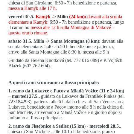
chiesa di San Girolamo: 6:50 - 7h
benedizione e partenza,
messa a Kamýk alle 17 h.
venerdì 30.5.
Kamýk
->
Milín
(24 km):
davanti alla scuola
elementare a Kamýk:
6:50 - 7h benedizione e partenza, lungo
il cammino
messa alle 12 h sulla Montagna di Makové –
questo orario rimane.
sabato 31.5. Milín -> Santa Montagna (8 km
)
:
davanti alla
scuola elementare: 5:40 - 5:50 h benedizione e partenza,
arrivo alla Santa Montagna alle 8:30 h, messa alle 9 h
Guidato da Helena Knotková (tel. 777 016 089) e P. Vojtěch
Blažek (602 762 604).
A questi rami si uniranno a flusso principale:
1. ramo da Lukavce e Pacov a Mladá Vožice (31 e 24 km)
– martedì 27.5.,
guidato da Lukavce da František Pinkas (tel.
723184293), partenza alle 6 h dalla chiesa di San Venceslao a
Lukavce, benedizione a Pacov intorno alle 8 h nella chiesa di
San Michele, arriveranno a Mladá Vožice e il giorno dopo si
uniranno al flusso principale.
2. ramo da Jistebnice a Sedlec (15 km) - mercoledì 28.5.,
chiesa di San Michele - alle 10:15 h benedizione, pranzo