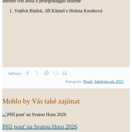
attendo con ansia il pellegrinaggio insieme
Vojtěch Blažek, Jiří Klimeš e Helena Knotková
Sdílejte:
Kategorie:
Poutě
,
Jubilejní rok 2025
Mohlo by Vás také zajímat
Pěší pouť na Svatou Horu 2026