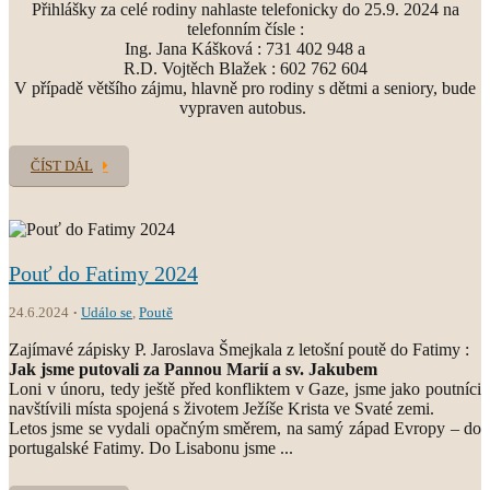
Přihlášky za celé rodiny nahlaste telefonicky do 25.9. 2024 na
telefonním čísle :
Ing. Jana Kášková : 731 402 948 a
R.D. Vojtěch Blažek : 602 762 604
V případě většího zájmu, hlavně pro rodiny s dětmi a seniory, bude
vypraven autobus.
ČÍST DÁL
Pouť do Fatimy 2024
24.6.2024
Událo se
,
Poutě
Zajímavé zápisky P. Jaroslava Šmejkala z letošní poutě do Fatimy :
Jak jsme putovali za Pannou Marií a sv. Jakubem
Loni v únoru, tedy ještě před konfliktem v Gaze, jsme jako poutníci
navštívili místa spojená s životem Ježíše Krista ve Svaté zemi.
Letos jsme se vydali opačným směrem, na samý západ Evropy – do
portugalské Fatimy. Do Lisabonu jsme ...