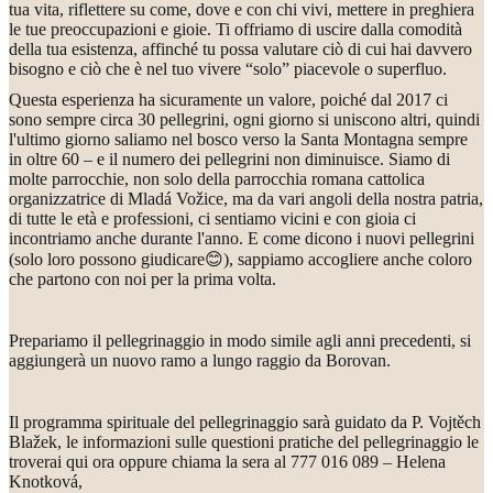
tua vita, riflettere su come, dove e con chi vivi, mettere in preghiera
le tue preoccupazioni e gioie. Ti offriamo di uscire dalla comodità
della tua esistenza, affinché tu possa valutare ciò di cui hai davvero
bisogno e ciò che è nel tuo vivere “solo” piacevole o superfluo.
Questa esperienza ha sicuramente un valore, poiché dal 2017 ci
sono sempre circa 30 pellegrini, ogni giorno si uniscono altri, quindi
l'ultimo giorno saliamo nel bosco verso la Santa Montagna sempre
in oltre 60 – e il numero dei pellegrini non diminuisce. Siamo di
molte parrocchie, non solo della parrocchia romana cattolica
organizzatrice di Mladá Vožice, ma da vari angoli della nostra patria,
di tutte le età e professioni, ci sentiamo vicini e con gioia ci
incontriamo anche durante l'anno. E come dicono i nuovi pellegrini
(solo loro possono giudicare
😊
), sappiamo accogliere anche coloro
che partono con noi per la prima volta.
Prepariamo il pellegrinaggio in modo simile agli anni precedenti, si
aggiungerà un nuovo ramo a lungo raggio da Borovan.
Il programma spirituale del pellegrinaggio sarà guidato da P. Vojtěch
Blažek, le informazioni sulle questioni pratiche del pellegrinaggio le
troverai qui ora oppure chiama la sera al 777 016 089 – Helena
Knotková,