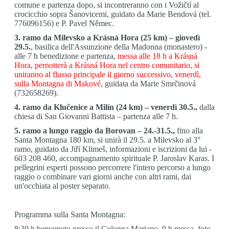
comune e partenza dopo, si incontreranno con i Vožičtí al
crocicchio sopra Šanovicemi, guidato da Marie Bendová (tel.
776096156) e P. Pavel Němec.
3. ramo da Milevsko a Krásná Hora (25 km) – giovedì
29.5.
, basilica dell'Assunzione della Madonna (monastero) -
alle 7 h benedizione e partenza,
messa alle 18 h a Krásná
Hora, pernotterà a Krásná Hora nel centro comunitario, si
uniranno al flusso principale il giorno successivo, venerdì,
sulla Montagna di Makové
, guidata da Marie Smrčinová
(732658269).
4. ramo da Klučenice a Milín (24 km) – venerdì 30.5.,
dalla
chiesa di San Giovanni Battista – partenza alle 7 h.
5. ramo a lungo raggio da Borovan – 24.-31.5.,
fino alla
Santa Montagna 180 km, si unirà il 29.5. a Milevsko al 3°
ramo, guidato da Jiří Klimeš, informazioni e iscrizioni da lui -
603 208 460, accompagnamento spirituale P. Jaroslav Karas. I
pellegrini esperti possono percorrere l'intero percorso a lungo
raggio o combinare vari giorni anche con altri rami, dai
un'occhiata al poster separato.
Programma sulla Santa Montagna:
8:30 h benvenuto presso il Colonna Mariano, 9 h messa, foto