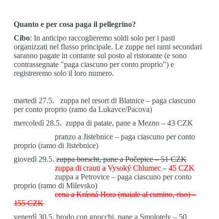
Quanto e per cosa paga il pellegrino?
Cibo
: In anticipo raccoglieremo soldi solo per i pasti
organizzati nel flusso principale. Le zuppe nei rami secondari
saranno pagate in contante sul posto al ristorante (e sono
contrassegnate "paga ciascuno per conto proprio") e
registreremo solo il loro numero.
martedì 27.5.
zuppa nel resort di Blatnice – paga ciascuno
per conto proprio (ramo da Lukavce/Pacova)
mercoledì 28.5. zuppa di patate, pane a Mezno – 43 CZK
pranzo a Jistebnice – paga ciascuno per conto
proprio (ramo di Jistebnice)
giovedì 29.5.
zuppa borscht, pane a Počepice – 51 CZK
zuppa di crauti a Vysoký Chlumec – 45 CZK
zuppa a Petrovice – paga ciascuno per conto
proprio (ramo di Milevsko)
cena a Krásná Hora (maiale al cumino, riso) –
155 CZK
venerdì 30.5.
brodo con gnocchi, pane a Smolotely – 50