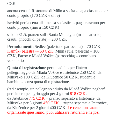
CZK
ancora cena al Ristorante di Milín a scelta - paga ciascuno per
conto proprio (170 CZK e oltre)
iscriviti per la cena alla mensa scolastica - paga ciascuno per
conto proprio (fino a 150 CZK)
sabato 31.5.
pranzo sulla Santa Montagna (maiale arrosto,
crauti, gnocchi di patate) – 200 CZK
Pernottamenti:
Sedlec (palestra e parrocchia) – 70 CZK,
Kamýk (palestra) – 60 CZK,
Milín (aule, palestra) – 100
CZK, Pacov e Mladá Vožice (parrocchia) – contributo
volontario
Quota di registrazione
per un adulto per l'intero
pellegrinaggio da Mladá Vožice e Jistebnice 250 CZK, da
Milevsko 100 CZK, da Klučenice 50 CZK, studenti e
bambini - senza quota di registrazione.
(Ad esempio, un pellegrino adulto da Mladá Vožice pagherà
per l'intero pellegrinaggio per 4 giorni
818 CZK
,
da Jistebnice
775 CZK
+ pranzo separato a Jistebnice, da
Milevska per 3 giorni
450 CZK
+ zuppa separata a Petrovice,
da Klučenice per 2 giorni 400 CZK.
Le cene non saranno
organizzate quest'anno, puoi utilizzare ristoranti e negozi.