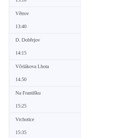
Větrov
13:40
D. Dobřejov
14:15
Včelákova Lhota
14.50
Na Františku
15:25
Vrchotice
15:35