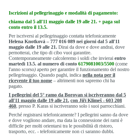
Iscrizioni al pellegrinaggio e modalità di pagamento:
chiama dal 5 all'11 maggio dalle 19 alle 21. + paga sul
conto entro il 13.5.
Per iscriversi al pellegrinaggio contatta telefonicamente
Helena Knotková –
777 016 089 nei giorni dal 5 all'11
maggio dalle 19 alle 21.
Dirai da dove e dove andrai, dove
pernotterai, che tipo di cibo vuoi garantire.
Contemporaneamente calcoleremo i soldi che invierai
entro
martedì 13.5. al numero di conto
6179081003/5500
(come
l'anno scorso
)
aperto per garantire il funzionamento del nostro
pellegrinaggio. Quando paghi, indica
nella nota per il
ricevente il tuo nome
– altrimenti non sapremo chi ha
pagato.
I pellegrini del 5° ramo
da Borovan si iscriveranno dal 5
all'11 maggio dalle 19 alle 21.
con Jiří Klimeš - 603 208
460
,
presso P. Karas si iscriveranno solo i suoi parrocchiani.
Perché registrarsi telefonicamente? I pellegrini sanno da dove
e dove vogliono andare, ma data la connessione dei rami è
difficile per molti orientarsi tra le possibilità di ristoro,
trasporto, ecc. - telefonicamente non ci saranno dubbi.