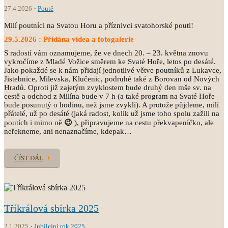
27.4.2026
Poutě
Milí poutníci na Svatou Horu a příznivci svatohorské pouti!
29.5.2026 : Přidána videa a fotogalerie
S radostí vám oznamujeme, že ve dnech 20. – 23. května znovu
vykročíme z Mladé Vožice směrem ke Svaté Hoře, letos po desáté.
Jako pokaždé se k nám přidají jednotlivé větve poutníků z Lukavce,
Jistebnice, Milevska, Klučenic, podruhé také z Borovan od Nových
Hradů. Oproti již zajetým zvyklostem bude druhý den mše sv. na
cestě a odchod z Milína bude v 7 h (a také program na Svaté Hoře
bude posunutý o hodinu, než jsme zvyklí). A protože půjdeme, milí
přátelé, už po desáté (jaká radost, kolik už jsme toho spolu zažili na
poutích i mimo ně
😉
), připravujeme na cestu překvapeníčko, ale
neřekneme, ani nenaznačíme, kdepak…
ČÍST DÁL
Tříkrálová sbírka 2025
2.1.2025
Jubilejní rok 2025