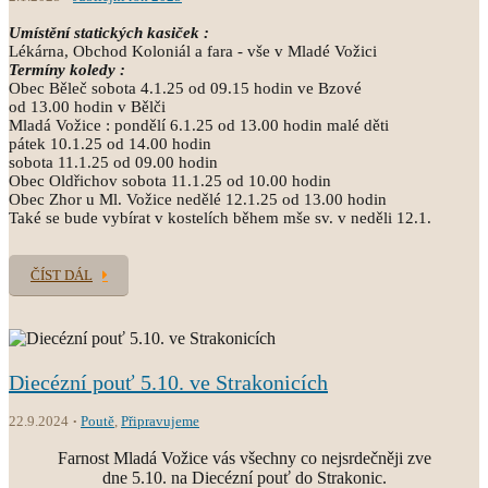
Umístění statických kasiček :
Lékárna, Obchod Koloniál a fara - vše v Mladé Vožici
Termíny koledy :
Obec Běleč sobota 4.1.25 od 09.15 hodin ve Bzové
od 13.00 hodin v Bělči
Mladá Vožice : pondělí 6.1.25 od 13.00 hodin malé děti
pátek 10.1.25 od 14.00 hodin
sobota 11.1.25 od 09.00 hodin
Obec Oldřichov sobota 11.1.25 od 10.00 hodin
Obec Zhor u Ml. Vožice nedělé 12.1.25 od 13.00 hodin
Také se bude vybírat v kostelích během mše sv. v neděli 12.1.
ČÍST DÁL
Diecézní pouť 5.10. ve Strakonicích
22.9.2024
Poutě
,
Připravujeme
Farnost Mladá Vožice vás všechny co nejsrdečněji zve
dne 5.10. na Diecézní pouť do Strakonic.