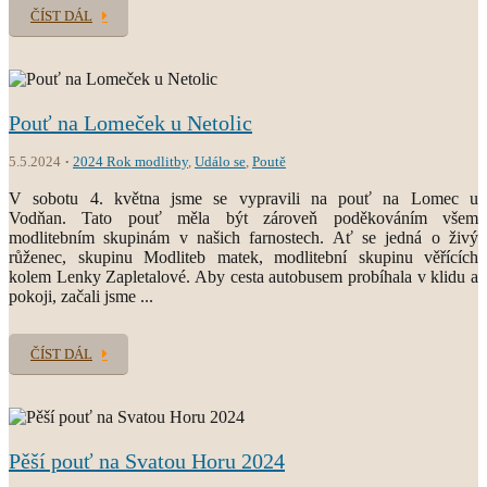
ČÍST DÁL
Pouť na Lomeček u Netolic
5.5.2024
2024 Rok modlitby
,
Událo se
,
Poutě
V sobotu 4. května jsme se vypravili na pouť na Lomec u
Vodňan. Tato pouť měla být zároveň poděkováním všem
modlitebním skupinám v našich farnostech. Ať se jedná o živý
růženec, skupinu Modliteb matek, modlitební skupinu věřících
kolem Lenky Zapletalové. Aby cesta autobusem probíhala v klidu a
pokoji, začali jsme ...
ČÍST DÁL
Pěší pouť na Svatou Horu 2024