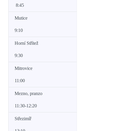
8:45
Mutice
9:10
Horní Střítež
9:30
Mitrovice
11:00
Mezno, pranzo
11:30-12:20
Střezimíř
13:10