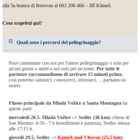
alla 5a branca di Borovan al 603 208 460 – Jiří Klimeš.
Cosa scoprirai qui?
Quali sono i percorsi del pellegrinaggio?
Puoi camminare con noi per l'intero pellegrinaggio o solo per
alcuni giorni o unirti a noi solo per un tratto.
Per tutte le
partenze raccomandiamo di arrivare 15 minuti prima
,
così potremo salutarci, conoscerci, orientarci, …partiamo in
orario.
Flusso principale da Mladá Vožice a Santa Montagna
ha
queste parti:
mercoledì 28.5. Mladá Vožice –> Sedlec (30 km):
chiesa di
San Martino: 6:50 - 7 h benedizione e partenza, Sedlec messa
alle 17:15 h.
giovedì 29.5. Sedlec –>
Kamýk nad Vltavou (25,5 km)
: