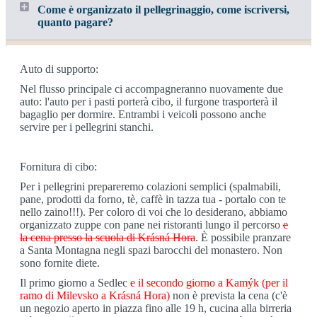
Come è organizzato il pellegrinaggio, come iscriversi,
quanto pagare?
Auto di supporto:
Nel flusso principale ci accompagneranno nuovamente due
auto: l'auto per i pasti porterà cibo, il furgone trasporterà il
bagaglio per dormire. Entrambi i veicoli possono anche
servire per i pellegrini stanchi.
Fornitura di cibo:
Per i pellegrini prepareremo colazioni semplici (spalmabili,
pane, prodotti da forno, tè, caffè in tazza tua - portalo con te
nello zaino!!!). Per coloro di voi che lo desiderano, abbiamo
organizzato zuppe con pane nei ristoranti lungo il percorso
e
la cena presso la scuola di Krásná Hora
. È possibile pranzare
a Santa Montagna negli spazi barocchi del monastero. Non
sono fornite diete.
Il primo giorno a Sedlec
e il secondo giorno a Kamýk (per il
ramo di Milevsko a Krásná Hora)
non è prevista la cena (c'è
un negozio aperto in piazza fino alle 19 h, cucina alla birreria