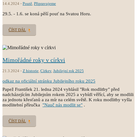
14.4.2024
Poutě
,
Připravujeme
29.5. - 1.6. se koná pěší pouť na Svatou Horu.
ČÍST DÁL
Mimořádné roky v církvi
21.3.2024
Z historie
,
Církev
,
Jubilejní rok 2025
odkaz na oficiální stránku Jubilejního roku 2025
Papež František 21. ledna 2024 vyhlásil "Rok modlitby" před
nadcházejícím Jubilejním rokem 2025 a vybídl věřící, aby se modlili
za jednotu křesťanů a za mír na celém světě. K roku modlitby vyšla
modlitební příručka
"Nauč nás modlit se"
.
ČÍST DÁL