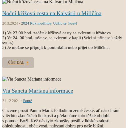
Noční křížová cesta na Kalvárii u Miličína
20.3.2024
2024 Rok modlitby
,
Událo se
,
Poutě
1) Ve 23.00 hod. začátek křížové cesty se svícemi u hřbitova
2) Ve 24. 00 hod. mše sv. se svícemi v kapli (Svíci si přinese každý
svou.)
3) Je možné se připojit k poutníkům nebo přijet do Miličína.
ČÍST DÁL
Via Sancta Mariana informace
21.12.2021
Poutě
Chceme prosit Pannu Marii, Palladium země české, ať nás chrání
v těchto zkouškách lidskosti a překonáme toto těžké období
s pomocí Boží. Kéž nás tyto zkoušky posílí v lidské zralosti,
ohleduplnosti, obětavosti, nalézání dobra pro naše bližní.