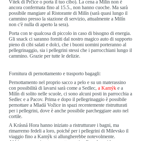
Vítek di Prčice o porta il tuo cibo). La cena a Milín non è
ancora confermata fino al 15.5., non hanno cuoche. Ma sarà
possibile mangiare al Ristorante di Milín (sarà quasi lungo il
cammino presso la stazione di servizio, attualmente a Milín
non c'è nulla di aperto la sera).
Porta con te qualcosa di piccolo in caso di bisogno di energia.
Gli snack ci saranno forniti dal nostro magico auto di supporto
pieno di cibi salati e dolci, che i buoni uomini porteranno al
pellegrinaggio, sia i pellegrini stessi che i parrocchiani lungo il
cammino. Grazie per tutte le delizie.
Fornitura di pernottamento e trasporto bagagli:
Pernottamento nel proprio sacco a pelo e su un materassino
con possibilità di lavarsi sarà come a Sedlec,
a Kamýk
e a
Milín di solito nelle scuole, ci sono alcuni posti in parrocchia a
Sedlec e a Pacov. Prima e dopo il pellegrinaggio è possibile
pernottare a Mladá Vožice in spazi recentemente ristrutturati
per i pellegrini, dove è anche possibile parcheggiare auto nel
cortile.
A Krásná Hora hanno iniziato a ristrutturare i bagni, ma
rimarremo fedeli a loro, poiché per i pellegrini di Milevsko il
viaggio fino a Kamýk si allungherebbe notevolmente.