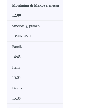
Montagna di Makové, messa
12:00
Smolotely, pranzo
13:40-14:20
Parník
14:45
Hamr
15:05
Drsník
15:30