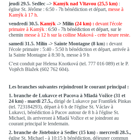
jeudi 29.5. Sedlec –>
Kamýk nad Vltavou (25,5 km)
:
église St. Jérôme : 6:50 - 7h
bénédiction et départ,
messe à
Kamýk à 17 h.
vendredi 30.5.
Kamýk
->
Milín
(24 km) :
devant l'école
primaire à Kamýk :
6:50 - 7h bénédiction et départ, sur le
chemin
messe à 12 h sur la colline Maková - cette heure reste.
samedi 31.5. Milín -> Sainte Montagne (8 km
)
:
devant
l'école primaire : 5:40 - 5:50 h bénédiction et départ, arrivée à
la Sainte Montagne à 8:30 h, messe à 9 h
C'est conduit par Helena Knotková (tel. 777 016 089) et le P.
Vojtěch Blažek (602 762 604).
Les branches suivantes rejoindront le courant principal :
1. branche de Lukavce et Pacova à Mladá Vožice (31 et
24 km) - mardi 27.5.,
dirigé de Lukavce par František Pinkas
(tel. 723184293), départ à 6 h de l'église St. Václav à
Lukavci, bénédiction à Pacov autour de 8 h à l'église St.
Michael, ils arriveront à Mladá Vožice et se joindront au
courant principal le lendemain.
2. branche de Jistebnice à Sedlec (15 km) - mercredi 28.5.,
église St. Michael - à 10:15 h bénédiction, déjeuner commun