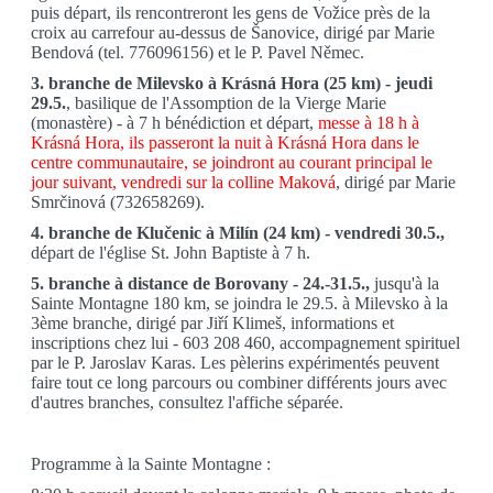
puis départ, ils rencontreront les gens de Vožice près de la
croix au carrefour au-dessus de Šanovice, dirigé par Marie
Bendová (tel. 776096156) et le P. Pavel Němec.
3. branche de Milevsko à Krásná Hora (25 km) - jeudi
29.5.
, basilique de l'Assomption de la Vierge Marie
(monastère) - à 7 h bénédiction et départ,
messe à 18 h à
Krásná Hora, ils passeront la nuit à Krásná Hora dans le
centre communautaire, se joindront au courant principal le
jour suivant, vendredi sur la colline Maková
, dirigé par Marie
Smrčinová (732658269).
4. branche de Klučenic à Milín (24 km) - vendredi 30.5.,
départ de l'église St. John Baptiste à 7 h.
5. branche à distance de Borovany - 24.-31.5.,
jusqu'à la
Sainte Montagne 180 km, se joindra le 29.5. à Milevsko à la
3ème branche, dirigé par Jiří Klimeš, informations et
inscriptions chez lui - 603 208 460, accompagnement spirituel
par le P. Jaroslav Karas. Les pèlerins expérimentés peuvent
faire tout ce long parcours ou combiner différents jours avec
d'autres branches, consultez l'affiche séparée.
Programme à la Sainte Montagne :