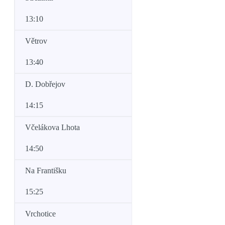
13:10
Větrov
13:40
D. Dobřejov
14:15
Včelákova Lhota
14:50
Na Františku
15:25
Vrchotice