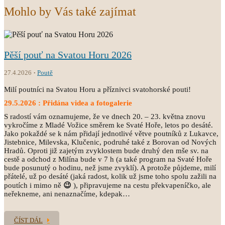
Mohlo by Vás také zajímat
Pěší pouť na Svatou Horu 2026
27.4.2026
Poutě
Milí poutníci na Svatou Horu a příznivci svatohorské pouti!
29.5.2026 : Přidána videa a fotogalerie
S radostí vám oznamujeme, že ve dnech 20. – 23. května znovu
vykročíme z Mladé Vožice směrem ke Svaté Hoře, letos po desáté.
Jako pokaždé se k nám přidají jednotlivé větve poutníků z Lukavce,
Jistebnice, Milevska, Klučenic, podruhé také z Borovan od Nových
Hradů. Oproti již zajetým zvyklostem bude druhý den mše sv. na
cestě a odchod z Milína bude v 7 h (a také program na Svaté Hoře
bude posunutý o hodinu, než jsme zvyklí). A protože půjdeme, milí
přátelé, už po desáté (jaká radost, kolik už jsme toho spolu zažili na
poutích i mimo ně
😉
), připravujeme na cestu překvapeníčko, ale
neřekneme, ani nenaznačíme, kdepak…
ČÍST DÁL