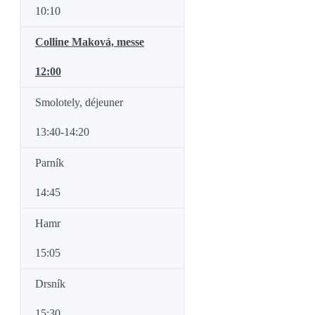
10:10
Colline Maková, messe
12:00
Smolotely, déjeuner
13:40-14:20
Parník
14:45
Hamr
15:05
Drsník
15:30