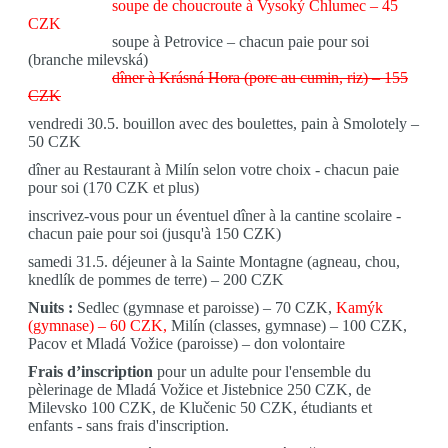
soupe de choucroute à Vysoký Chlumec – 45
CZK
soupe à Petrovice – chacun paie pour soi
(branche milevská)
dîner à Krásná Hora (porc au cumin, riz) – 155
CZK
vendredi 30.5.
bouillon avec des boulettes, pain à Smolotely –
50 CZK
dîner au Restaurant à Milín selon votre choix - chacun paie
pour soi (170 CZK et plus)
inscrivez-vous pour un éventuel dîner à la cantine scolaire -
chacun paie pour soi (jusqu'à 150 CZK)
samedi 31.5.
déjeuner à la Sainte Montagne (agneau, chou,
knedlík de pommes de terre) – 200 CZK
Nuits :
Sedlec (gymnase et paroisse) – 70 CZK,
Kamýk
(gymnase) – 60 CZK,
Milín (classes, gymnase) – 100 CZK,
Pacov et Mladá Vožice (paroisse) – don volontaire
Frais d’inscription
pour un adulte pour l'ensemble du
pèlerinage de Mladá Vožice et Jistebnice 250 CZK, de
Milevsko 100 CZK, de Klučenic 50 CZK, étudiants et
enfants - sans frais d'inscription.