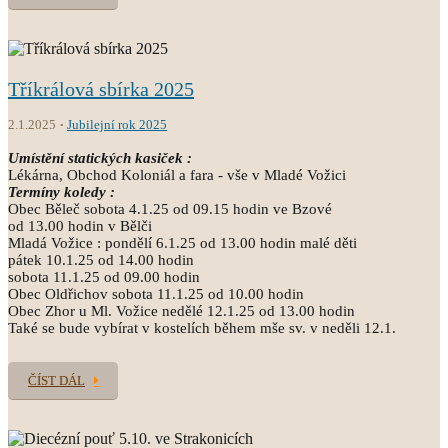
Tříkrálová sbírka 2025
2.1.2025
Jubilejní rok 2025
Umístění statických kasiček :
Lékárna, Obchod Koloniál a fara - vše v Mladé Vožici
Termíny koledy :
Obec Běleč sobota 4.1.25 od 09.15 hodin ve Bzové
od 13.00 hodin v Bělči
Mladá Vožice : pondělí 6.1.25 od 13.00 hodin malé děti
pátek 10.1.25 od 14.00 hodin
sobota 11.1.25 od 09.00 hodin
Obec Oldřichov sobota 11.1.25 od 10.00 hodin
Obec Zhor u Ml. Vožice nedělé 12.1.25 od 13.00 hodin
Také se bude vybírat v kostelích během mše sv. v neděli 12.1.
ČÍST DÁL