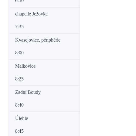
6:50
chapelle Ježovka
7:35
Kvasejovice, périphérie
8:00
Malkovice
8:25
Zadní Boudy
8:40
Úlehle
8:45