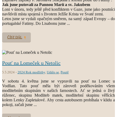
Jak jsme putovali za Pannou Marií a sv. Jakubem
Loni v únoru, tedy ještě před konfliktem v Gaze, jsme jako poutníci
navštívili místa spojená s životem Ježíše Krista ve Svaté zemi.
Letos jsme se vydali opačným směrem, na samý západ Evropy – do
portugalské Fatimy. Do Lisabonu jsme ...
ČÍST DÁL
Pouť na Lomeček u Netolic
5.5.2024
2024 Rok modlitby
,
Událo se
,
Poutě
V sobotu 4. května jsme se vypravili na pouť na Lomec u
Vodňan. Tato pouť měla být zároveň poděkováním všem
modlitebním skupinám v našich farnostech. Ať se jedná o živý
růženec, skupinu Modliteb matek, modlitební skupinu věřících
kolem Lenky Zapletalové. Aby cesta autobusem probíhala v klidu a
pokoji, začali jsme ...