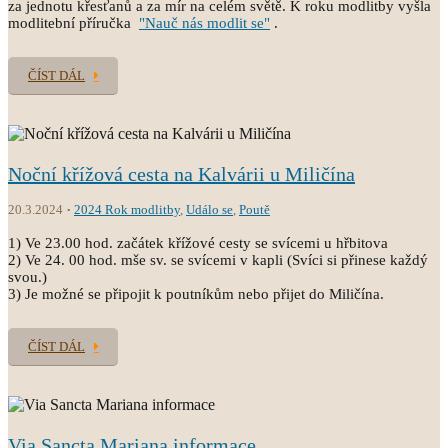
za jednotu křesťanů a za mír na celém světě. K roku modlitby vyšla
modlitební příručka
"Nauč nás modlit se"
.
ČÍST DÁL
Noční křížová cesta na Kalvárii u Miličína
20.3.2024
2024 Rok modlitby
,
Událo se
,
Poutě
1) Ve 23.00 hod. začátek křížové cesty se svícemi u hřbitova
2) Ve 24. 00 hod. mše sv. se svícemi v kapli (Svíci si přinese každý
svou.)
3) Je možné se připojit k poutníkům nebo přijet do Miličína.
ČÍST DÁL
Via Sancta Mariana informace