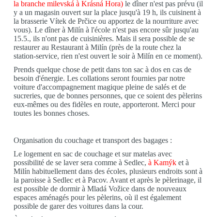
la branche milevská à Krásná Hora)
le dîner n'est pas prévu (il
y a un magasin ouvert sur la place jusqu'à 19 h, ils cuisinent à
la brasserie Vítek de Prčice ou apportez de la nourriture avec
vous). Le dîner à Milín à l'école n'est pas encore sûr jusqu'au
15.5., ils n'ont pas de cuisinières. Mais il sera possible de se
restaurer au Restaurant à Milín (près de la route chez la
station-service, rien n'est ouvert le soir à Milín en ce moment).
Prends quelque chose de petit dans ton sac à dos en cas de
besoin d'énergie. Les collations seront fournies par notre
voiture d'accompagnement magique pleine de salés et de
sucreries, que de bonnes personnes, que ce soient des pèlerins
eux-mêmes ou des fidèles en route, apporteront. Merci pour
toutes les bonnes choses.
Organisation du couchage et transport des bagages :
Le logement en sac de couchage et sur matelas avec
possibilité de se laver sera comme à Sedlec,
à Kamýk
et à
Milín habituellement dans des écoles, plusieurs endroits sont à
la paroisse à Sedlec et à Pacov. Avant et après le pèlerinage, il
est possible de dormir à Mladá Vožice dans de nouveaux
espaces aménagés pour les pèlerins, où il est également
possible de garer des voitures dans la cour.