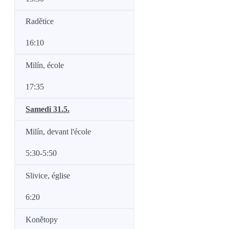
Radětice
16:10
Milín, école
17:35
Samedi 31.5.
Milín, devant l'école
5:30-5:50
Slivice, église
6:20
Konětopy