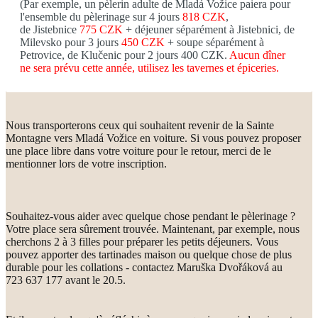
(Par exemple, un pèlerin adulte de Mladá Vožice paiera pour
l'ensemble du pèlerinage sur 4 jours
818 CZK
,
de Jistebnice
775 CZK
+ déjeuner séparément à Jistebnici, de
Milevsko pour 3 jours
450 CZK
+ soupe séparément à
Petrovice, de Klučenic pour 2 jours 400 CZK.
Aucun dîner
ne sera prévu cette année, utilisez les tavernes et épiceries.
Nous transporterons ceux qui souhaitent revenir de la Sainte
Montagne vers Mladá Vožice en voiture. Si vous pouvez proposer
une place libre dans votre voiture pour le retour, merci de le
mentionner lors de votre inscription.
Souhaitez-vous aider avec quelque chose pendant le pèlerinage ?
Votre place sera sûrement trouvée. Maintenant, par exemple, nous
cherchons 2 à 3 filles pour préparer les petits déjeuners. Vous
pouvez apporter des tartinades maison ou quelque chose de plus
durable pour les collations - contactez Maruška Dvořáková au
723 637 177 avant le 20.5.