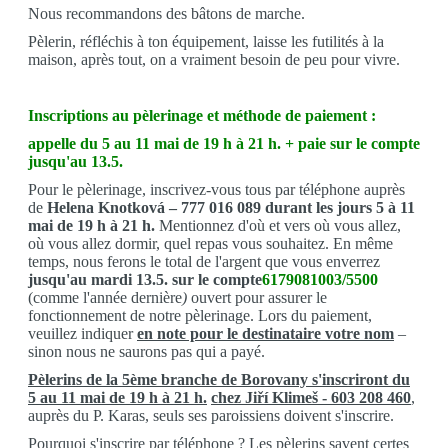
Nous recommandons des bâtons de marche.
Pèlerin, réfléchis à ton équipement, laisse les futilités à la
maison, après tout, on a vraiment besoin de peu pour vivre.
Inscriptions au pèlerinage et méthode de paiement :
appelle du 5 au 11 mai de 19 h à 21 h. + paie sur le compte
jusqu'au 13.5.
Pour le pèlerinage, inscrivez-vous tous par téléphone auprès
de
Helena Knotková –
777 016 089 durant les jours 5 à 11
mai de 19 h à 21 h.
Mentionnez d'où et vers où vous allez,
où vous allez dormir, quel repas vous souhaitez. En même
temps, nous ferons le total de l'argent que vous enverrez
jusqu'au mardi 13.5. sur le compte
6179081003/5500
(comme l'année dernière
)
ouvert pour assurer le
fonctionnement de notre pèlerinage. Lors du paiement,
veuillez indiquer
en note pour le destinataire votre nom
–
sinon nous ne saurons pas qui a payé.
Pèlerins de la 5ème branche
de Borovany s'inscriront du
5 au 11 mai de 19 h à 21 h.
chez Jiří Klimeš - 603 208 460
,
auprès du P. Karas, seuls ses paroissiens doivent s'inscrire.
Pourquoi s'inscrire par téléphone ? Les pèlerins savent certes