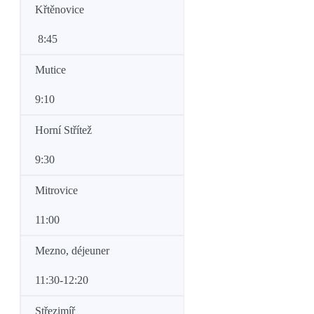
Křtěnovice
8:45
Mutice
9:10
Horní Střítež
9:30
Mitrovice
11:00
Mezno, déjeuner
11:30-12:20
Střezimíř