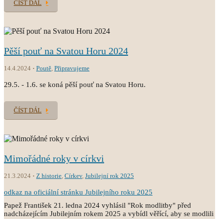
ČÍST DÁL
Pěší pouť na Svatou Horu 2024
14.4.2024
Poutě
,
Připravujeme
29.5. - 1.6. se koná pěší pouť na Svatou Horu.
ČÍST DÁL
Mimořádné roky v církvi
21.3.2024
Z historie
,
Církev
,
Jubilejní rok 2025
odkaz na oficiální stránku Jubilejního roku 2025
Papež František 21. ledna 2024 vyhlásil "Rok modlitby" před
nadcházejícím Jubilejním rokem 2025 a vybídl věřící, aby se modlili