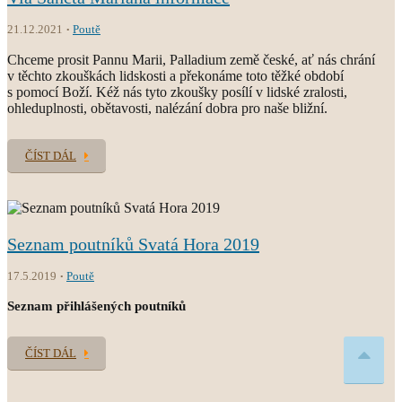
21.12.2021
Poutě
Chceme prosit Pannu Marii, Palladium země české, ať nás chrání
v těchto zkouškách lidskosti a překonáme toto těžké období
s pomocí Boží. Kéž nás tyto zkoušky posílí v lidské zralosti,
ohleduplnosti, obětavosti, nalézání dobra pro naše bližní.
ČÍST DÁL
Seznam poutníků Svatá Hora 2019
17.5.2019
Poutě
Seznam přihlášených poutníků
ČÍST DÁL