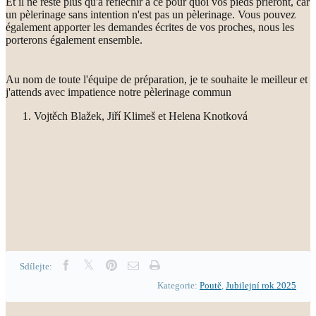
Et il ne reste plus qu'à réfléchir à ce pour quoi vos pieds prieront, car
un pèlerinage sans intention n'est pas un pèlerinage. Vous pouvez
également apporter les demandes écrites de vos proches, nous les
porterons également ensemble.
Au nom de toute l'équipe de préparation, je te souhaite le meilleur et
j'attends avec impatience notre pèlerinage commun
Vojtěch Blažek, Jiří Klimeš et Helena Knotková
Sdílejte:
Kategorie:
Poutě
,
Jubilejní rok 2025