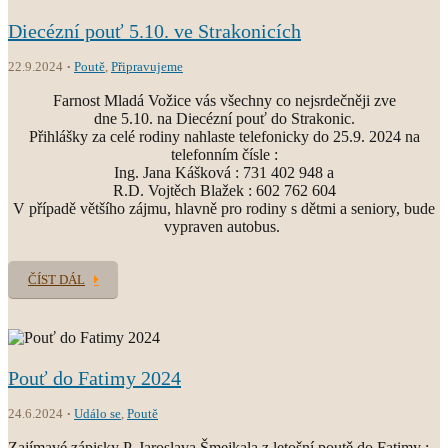
Diecézní pouť 5.10. ve Strakonicích
22.9.2024
Poutě
,
Připravujeme
Farnost Mladá Vožice vás všechny co nejsrdečněji zve
dne 5.10. na Diecézní pouť do Strakonic.
Přihlášky za celé rodiny nahlaste telefonicky do 25.9. 2024 na
telefonním čísle :
Ing. Jana Kášková : 731 402 948 a
R.D. Vojtěch Blažek : 602 762 604
V případě většího zájmu, hlavně pro rodiny s dětmi a seniory, bude
vypraven autobus.
ČÍST DÁL
Pouť do Fatimy 2024
24.6.2024
Událo se
,
Poutě
Zajímavé zápisky P. Jaroslava Šmejkala z letošní poutě do Fatimy :