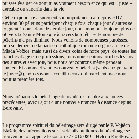
puisses évaluer ce dont tu as vraiment besoin et ce qui est « juste »
agréable ou superflu dans ta vie.
Cette expérience a sûrement son importance, car depuis 2017,
environ 30 pèlerins participent chaque fois, chaque jour d'autres se
joignent à nous, donc le dernier jour, nous montons toujours plus de
60 vers la Sainte Montagne à travers la forêt – et le nombre de
pèlerins n'a pas diminué. Nous venons de nombreuses paroisses,
non seulement de la paroisse catholique romaine organisatrice de
Mladá Vožice, mais aussi de divers coins de notre pays, de toutes les
tranches d'âge et de professions, nous nous sentons proches les uns
des autres et avec joie, nous nous rencontrons même pendant
l'année. Et comme disent les nouveaux pèlerins (seuls eux peuvent
le juger
😊
), nous savons accueillir ceux qui marchent avec nous
pour la première fois.
Nous préparons le pèlerinage de manière similaire aux années
précédentes, avec l'ajout d'une nouvelle branche à distance depuis
Borovany.
Le programme spirituel du pèlerinage sera dirigé par le P. Vojtěch
Blažek, des informations sur les détails pratiques du pèlerinage se
trouvent ici ou appelle le soir au 777 016 089 – Helena Knotková,