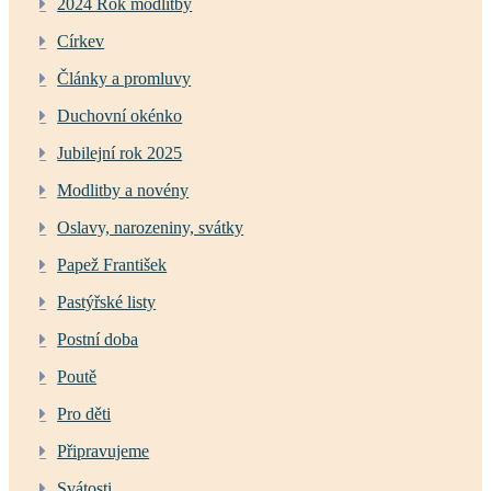
2024 Rok modlitby
Církev
Články a promluvy
Duchovní okénko
Jubilejní rok 2025
Modlitby a novény
Oslavy, narozeniny, svátky
Papež František
Pastýřské listy
Postní doba
Poutě
Pro děti
Připravujeme
Svátosti