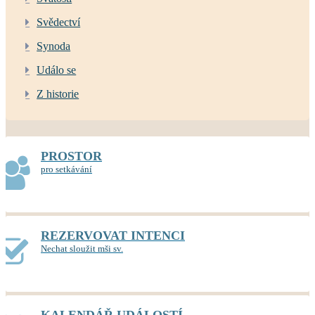
Svědectví
Synoda
Událo se
Z historie
PROSTOR
pro setkávání
REZERVOVAT INTENCI
Nechat sloužit mši sv.