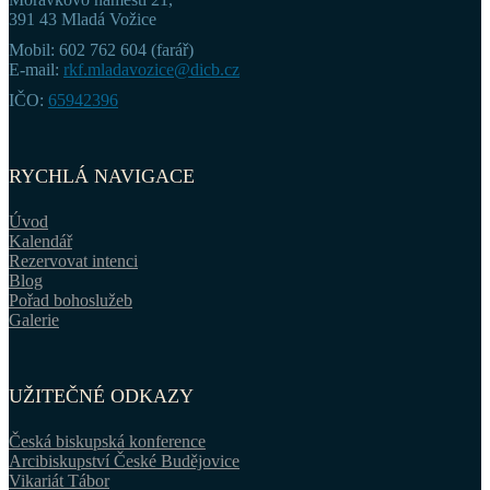
391 43 Mladá Vožice
Mobil: 602 762 604 (farář)
E-mail:
rkf.mladavozice@dicb.cz
IČO:
65942396
RYCHLÁ NAVIGACE
Úvod
Kalendář
Rezervovat intenci
Blog
Pořad bohoslužeb
Galerie
UŽITEČNÉ ODKAZY
Česká biskupská konference
Arcibiskupství České Budějovice
Vikariát Tábor