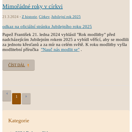
Mimořádné roky v církvi
21.3.2024
Z historie
,
Církev
,
Jubilejní rok 2025
odkaz na oficiální stránku Jubilejního roku 2025
Papež František 21. ledna 2024 vyhlásil "Rok modlitby" před
nadcházejícím Jubilejním rokem 2025 a vybídl věřící, aby se modlili
za jednotu křesťanů a za mír na celém světě. K roku modlitby vyšla
modlitební příručka
"Nauč nás modlit se"
.
ČÍST DÁL
1
Kategorie