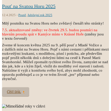
Pouť na Svatou Horu 2025
12.4.2025
Poutě
,
Jubilejní rok 2025
Milý poutníku na Svatou Horu nebo zvědavý čtenáři této stránky!
7.5. aktualizované změny: ve čtvrtek 29.5. budou poutníci na
hlavním proudu spát v
Kamýce místo v Krásné Hoře
(změny jsou
v textu červeně)
Zveme tě koncem května 2025 na 9. pěší pouť z Mladé Vožice a
z dalších míst na Svatou Horu. Pojď s námi cestami i pěšinkami mezi
rozkvetlými loukami, s modlitbou, písní i potichu, ale především
pojď prožít několik dnů s dobrými lidmi na cestě k Panně Marii
Svatohorské. Můžeš zpomalit rychlost svého života, zamyslet se nad
tím jak, kde a s kým žiješ, vložit do modlitby své starosti i radosti.
Nabízíme ti vyjít z komfortu svého bytí, abys mohl zhodnotit, co
opravdu potřebuješ a co je ve tvém životě „jen“ příjemné nebo
zbytečné.
ČÍST DÁL