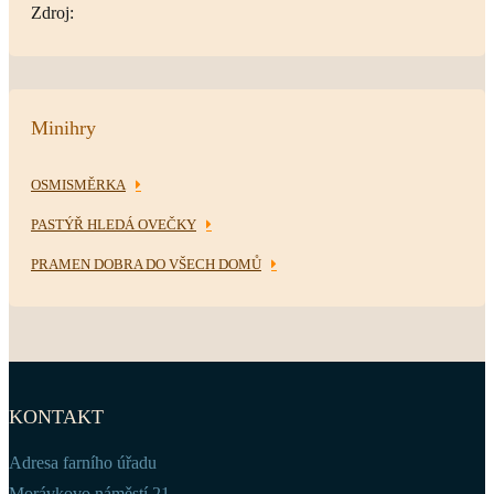
Zdroj:
Minihry
OSMISMĚRKA
PASTÝŘ HLEDÁ OVEČKY
PRAMEN DOBRA DO VŠECH DOMŮ
KONTAKT
Adresa farního úřadu
Morávkovo náměstí 21,