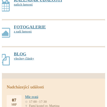
KALENDÁŘ UDÁLOSTÍ
našich farností
FOTOGALERIE
z naší farnosti
BLOG
všechny články
Nadcházející události
Mše svatá
07
17:00 - 17:30
SRP
Farní kostel sv. Martina