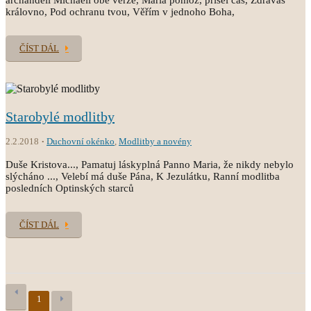
archanděli Michaeli obě verze, Maria pomoz, přišel čas, Zdrávas
královno, Pod ochranu tvou, Věřím v jednoho Boha,
ČÍST DÁL
Starobylé modlitby
2.2.2018
Duchovní okénko
,
Modlitby a novény
Duše Kristova..., Pamatuj láskyplná Panno Maria, že nikdy nebylo
slýcháno ..., Velebí má duše Pána, K Jezulátku, Ranní modlitba
posledních Optinských starců
ČÍST DÁL
1