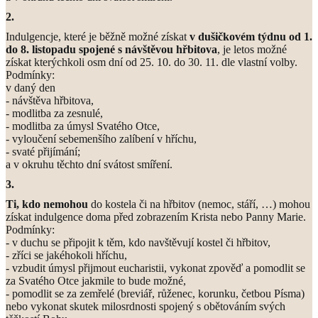
2.
Indulgencje, které je běžně možné získat
v dušičkovém týdnu od 1.
do 8. listopadu spojené s návštěvou hřbitova
, je letos možné
získat kterýchkoli osm dní od 25. 10. do 30. 11. dle vlastní volby.
Podmínky:
v daný den
- návštěva hřbitova,
- modlitba za zesnulé,
- modlitba za úmysl Svatého Otce,
- vyloučení sebemenšího zalíbení v hříchu,
- svaté přijímání;
a v okruhu těchto dní svátost smíření.
3.
Ti, kdo nemohou
do kostela či na hřbitov (nemoc, stáří, …) mohou
získat indulgence doma před zobrazením Krista nebo Panny Marie.
Podmínky:
- v duchu se připojit k těm, kdo navštěvují kostel či hřbitov,
- zříci se jakéhokoli hříchu,
- vzbudit úmysl přijmout eucharistii, vykonat zpověď a pomodlit se
za Svatého Otce jakmile to bude možné,
- pomodlit se za zemřelé (breviář, růženec, korunku, četbou Písma)
nebo vykonat skutek milosrdnosti spojený s obětováním svých