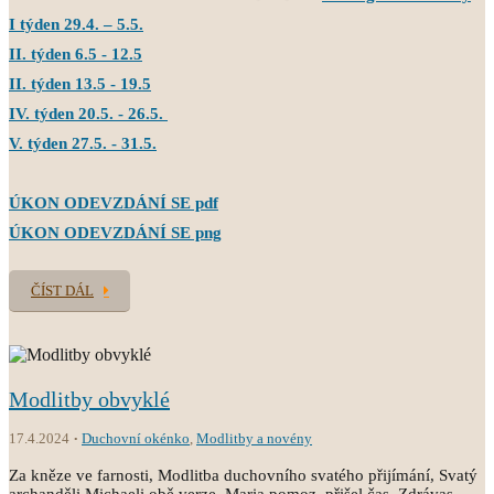
I týden 29.4. – 5.5.
II. týden 6.5 - 12.5
II. týden 13.5 - 19.5
IV. týden 20.5. - 26.5.
V. týden 27.5. - 31.5.
ÚKON ODEVZDÁNÍ SE pdf
ÚKON ODEVZDÁNÍ SE png
ČÍST DÁL
Modlitby obvyklé
17.4.2024
Duchovní okénko
,
Modlitby a novény
Za kněze ve farnosti, Modlitba duchovního svatého přijímání, Svatý