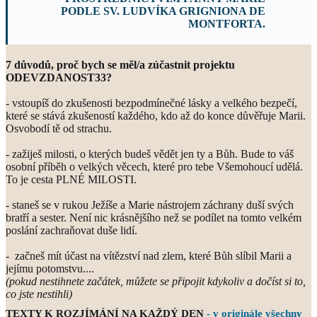
PODLE SV. LUDVÍKA GRIGNIONA DE
MONTFORTA.
7 důvodů, proč bych se měl/a zúčastnit projektu
ODEVZDANOST33?
- vstoupíš do zkušenosti bezpodmínečné lásky a velkého bezpečí,
které se stává zkušeností každého, kdo až do konce důvěřuje Marii.
Osvobodí tě od strachu.
- zažiješ milosti, o kterých budeš vědět jen ty a Bůh. Bude to váš
osobní příběh o velkých věcech, které pro tebe Všemohoucí udělá.
To je cesta PLNÉ MILOSTI.
- staneš se v rukou Ježíše a Marie nástrojem záchrany duší svých
bratří a sester. Není nic krásnějšího než se podílet na tomto velkém
poslání zachraňovat duše lidí.
- začneš mít účast na vítězství nad zlem, které Bůh slíbil Marii a
jejímu potomstvu....
(pokud nestihnete začátek, můžete se připojit kdykoliv a dočíst si to,
co jste nestihli)
TEXTY K ROZJÍMÁNÍ NA KAŽDÝ DEN
- v originále všechny