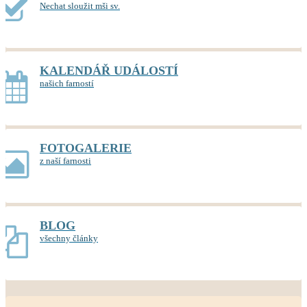
Nechat sloužit mši sv.
KALENDÁŘ UDÁLOSTÍ
našich farností
FOTOGALERIE
z naší farnosti
BLOG
všechny články