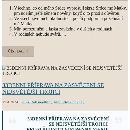
Všechno, co od mého Srdce vyprošují skrze Srdce mé Matky,
jim udělím ještě během novény, když o to prosí s důvěrou.
Ve všech životních okolnostech pocítí podporu a požehnání
mé Matky.
Mír, porozumění a láska zavládne v duších a rodinách.
V rodinách nebude svárů, ...
ČÍST DÁL
33DENNÍ PŘÍPRAVA NA ZASVĚCENÍ SE
NEJSVĚTĚJŠÍ TROJICI
19.4.2024
2024 Rok modlitby
,
Modlitby a novény
33DENNÍ
PŘÍPRAVA NA ZASVĚCENÍ
SE NEJSVĚTĚJŠÍ TROJICI
PROSTŘEDNICTVÍM PANNY MARIE