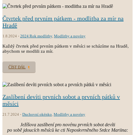
Čtvrtek před prvním pátkem - modlitba za mír na
Hradě
1.8.2024
2024 Rok modlitby
,
Modlitby a novény
Každý čtvrtek před prvním pátkem v měsíci se scházíme na Hradě,
abychom se modlili za mír.
ČÍST DÁL
Zaslíbení devíti prvních sobot a prvních pátků v
měsíci
21.7.2024
Duchovní okénko
,
Modlitby a novény
Ježíšova zaslíbení pro novénu prvních sobot devíti
po sobě jdoucích měsíců ke cti Neposkvrněného Srdce Mariina: