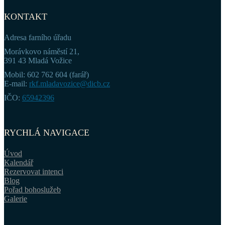
KONTAKT
Adresa farního úřadu
Morávkovo náměstí 21,
391 43 Mladá Vožice
Mobil: 602 762 604 (farář)
E-mail:
rkf.mladavozice@dicb.cz
IČO:
65942396
RYCHLÁ NAVIGACE
Úvod
Kalendář
Rezervovat intenci
Blog
Pořad bohoslužeb
Galerie