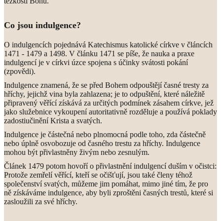
těžkostí Bohu.
Co jsou indulgence?
O indulgencích pojednává Katechismus katolické církve v článcích
1471 - 1479 a 1498. V článku 1471 se píše, že nauka a praxe
indulgencí je v církvi úzce spojena s účinky svátosti pokání
(zpovědi).
Indulgence znamená, že se před Bohem odpouštějí časné tresty za
hříchy, jejichž vina byla zahlazena; je to odpuštění, které náležitě
připravený věřící získává za určitých podmínek zásahem církve, jež
jako služebnice vykoupení autoritativně rozděluje a používá poklady
zadostiučinění Krista a svatých.
Indulgence je částečná nebo plnomocná podle toho, zda částečně
nebo úplně osvobozuje od časného trestu za hříchy. Indulgence
mohou být přivlastněny živým nebo zesnulým.
Článek 1479 potom hovoří o přivlastnění indulgencí duším v očistci:
Protože zemřelí věřící, kteří se očišťují, jsou také členy téhož
společenství svatých, můžeme jim pomáhat, mimo jiné tím, že pro
ně získáváme indulgence, aby byli zproštěni časných trestů, které si
zasloužili za své hříchy.