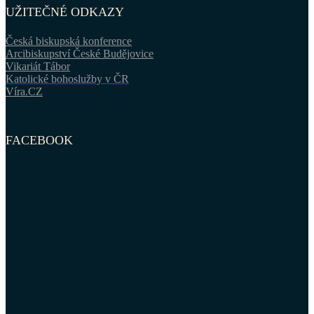
UŽITEČNÉ ODKAZY
Česká biskupská konference
Arcibiskupství České Budějovice
Vikariát Tábor
Katolické bohoslužby v ČR
Víra.CZ
FACEBOOK