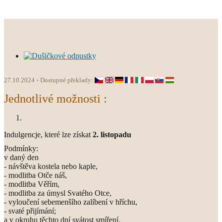
27.10.2024
Dostupné překlady:
Jednotlivé možnosti :
Indulgencje, které lze získat
2. listopadu
Podmínky:
v daný den
- návštěva kostela nebo kaple,
- modlitba Otče náš,
- modlitba Věřím,
- modlitba za úmysl Svatého Otce,
- vyloučení sebemenšího zalíbení v hříchu,
- svaté přijímání;
a v okruhu těchto dní svátost smíření.