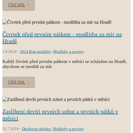
ČÍST DÁL
Čtvrtek před prvním pátkem - modlitba za mír na
Hradě
1.8.2024
2024 Rok modlitby
,
Modlitby a novény
Každý čtvrtek před prvním pátkem v měsíci se scházíme na Hradě,
abychom se modlili za mír.
ČÍST DÁL
Zaslíbení devíti prvních sobot a prvních pátků v
měsíci
21.7.2024
Duchovní okénko
,
Modlitby a novény