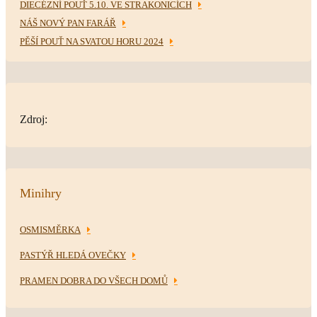
DIECÉZNÍ POUŤ 5.10. VE STRAKONICÍCH
NÁŠ NOVÝ PAN FARÁŘ
PĚŠÍ POUŤ NA SVATOU HORU 2024
Zdroj:
Minihry
OSMISMĚRKA
PASTÝŘ HLEDÁ OVEČKY
PRAMEN DOBRA DO VŠECH DOMŮ