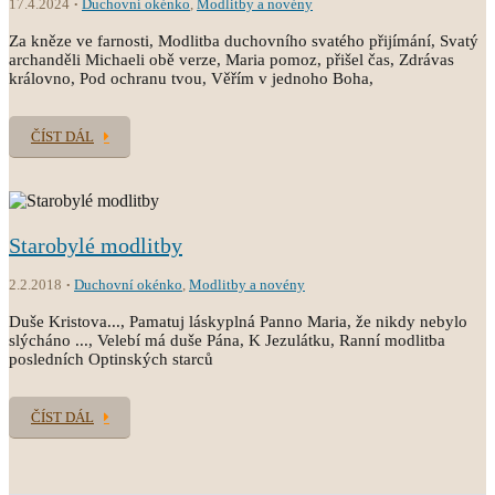
17.4.2024
Duchovní okénko
,
Modlitby a novény
Za kněze ve farnosti, Modlitba duchovního svatého přijímání, Svatý
archanděli Michaeli obě verze, Maria pomoz, přišel čas, Zdrávas
královno, Pod ochranu tvou, Věřím v jednoho Boha,
ČÍST DÁL
Starobylé modlitby
2.2.2018
Duchovní okénko
,
Modlitby a novény
Duše Kristova..., Pamatuj láskyplná Panno Maria, že nikdy nebylo
slýcháno ..., Velebí má duše Pána, K Jezulátku, Ranní modlitba
posledních Optinských starců
ČÍST DÁL