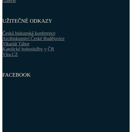
Galerie
UŽITEČNÉ ODKAZY
Česká biskupská konference
Arcibiskupství České Budějovice
Vikariát Tábor
Katolické bohoslužby v ČR
Víra.CZ
FACEBOOK