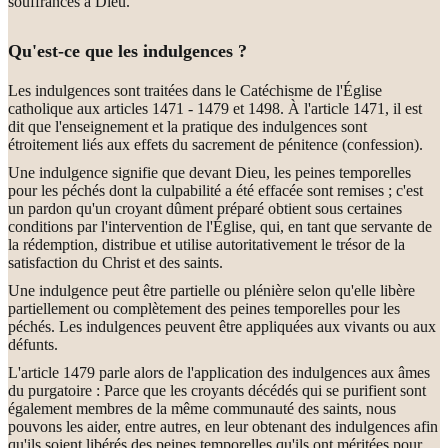
souffrances à Dieu.
Qu'est-ce que les indulgences ?
Les indulgences sont traitées dans le Catéchisme de l'Église
catholique aux articles 1471 - 1479 et 1498. À l'article 1471, il est
dit que l'enseignement et la pratique des indulgences sont
étroitement liés aux effets du sacrement de pénitence (confession).
Une indulgence signifie que devant Dieu, les peines temporelles
pour les péchés dont la culpabilité a été effacée sont remises ; c'est
un pardon qu'un croyant dûment préparé obtient sous certaines
conditions par l'intervention de l'Église, qui, en tant que servante de
la rédemption, distribue et utilise autoritativement le trésor de la
satisfaction du Christ et des saints.
Une indulgence peut être partielle ou plénière selon qu'elle libère
partiellement ou complètement des peines temporelles pour les
péchés. Les indulgences peuvent être appliquées aux vivants ou aux
défunts.
L'article 1479 parle alors de l'application des indulgences aux âmes
du purgatoire : Parce que les croyants décédés qui se purifient sont
également membres de la même communauté des saints, nous
pouvons les aider, entre autres, en leur obtenant des indulgences afin
qu'ils soient libérés des peines temporelles qu'ils ont méritées pour