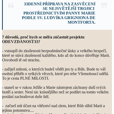
33DENNÍ
PŘÍPRAVA NA ZASVĚCENÍ
SE NEJSVĚTĚJŠÍ TROJICI
PROSTŘEDNICTVÍM PANNY MARIE
PODLE SV. LUDVÍKA GRIGNIONA DE
MONTFORTA.
7 důvodů, proč bych se měl/a zúčastnit projektu
ODEVZDANOST33?
- vstoupíš do zkušenosti bezpodmínečné lásky a velkého bezpečí,
které se stává zkušeností každého, kdo až do konce důvěřuje Marii.
Osvobodí tě od strachu.
- zažiješ milosti, o kterých budeš vědět jen ty a Bůh. Bude to váš
osobní příběh o velkých věcech, které pro tebe Všemohoucí udělá.
To je cesta PLNÉ MILOSTI.
- staneš se v rukou Ježíše a Marie nástrojem záchrany duší svých
bratří a sester. Není nic krásnějšího než se podílet na tomto velkém
poslání zachraňovat duše lidí.
- začneš mít účast na vítězství nad zlem, které Bůh slíbil Marii a
jejímu potomstvu....