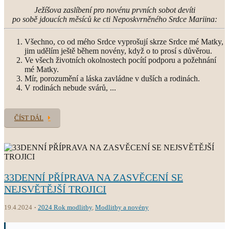
Ježíšova zaslíbení pro novénu prvních sobot devíti
po sobě jdoucích měsíců ke cti Neposkvrněného Srdce Mariina:
Všechno, co od mého Srdce vyprošují skrze Srdce mé Matky,
jim udělím ještě během novény, když o to prosí s důvěrou.
Ve všech životních okolnostech pocítí podporu a požehnání
mé Matky.
Mír, porozumění a láska zavládne v duších a rodinách.
V rodinách nebude svárů, ...
ČÍST DÁL
33DENNÍ PŘÍPRAVA NA ZASVĚCENÍ SE
NEJSVĚTĚJŠÍ TROJICI
19.4.2024
2024 Rok modlitby
,
Modlitby a novény