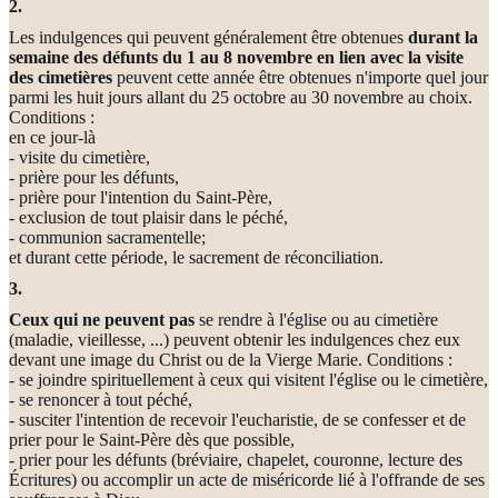
2.
Les indulgences qui peuvent généralement être obtenues
durant la
semaine des défunts du 1 au 8 novembre en lien avec la visite
des cimetières
peuvent cette année être obtenues n'importe quel jour
parmi les huit jours allant du 25 octobre au 30 novembre au choix.
Conditions :
en ce jour-là
- visite du cimetière,
- prière pour les défunts,
- prière pour l'intention du Saint-Père,
- exclusion de tout plaisir dans le péché,
- communion sacramentelle;
et durant cette période, le sacrement de réconciliation.
3.
Ceux qui ne peuvent pas
se rendre à l'église ou au cimetière
(maladie, vieillesse, ...) peuvent obtenir les indulgences chez eux
devant une image du Christ ou de la Vierge Marie. Conditions :
- se joindre spirituellement à ceux qui visitent l'église ou le cimetière,
- se renoncer à tout péché,
- susciter l'intention de recevoir l'eucharistie, de se confesser et de
prier pour le Saint-Père dès que possible,
- prier pour les défunts (bréviaire, chapelet, couronne, lecture des
Écritures) ou accomplir un acte de miséricorde lié à l'offrande de ses