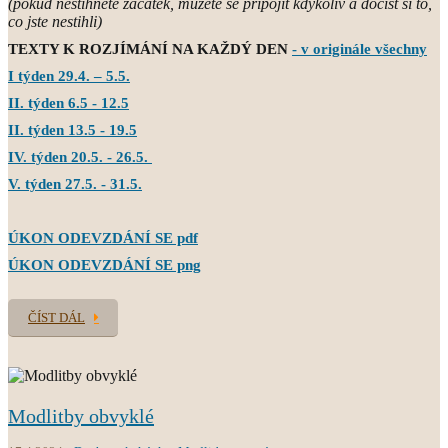
(pokud nestihnete začátek, můžete se připojit kdykoliv a dočíst si to,
co jste nestihli)
TEXTY K ROZJÍMÁNÍ NA KAŽDÝ DEN
- v originále všechny
I týden 29.4. – 5.5.
II. týden 6.5 - 12.5
II. týden 13.5 - 19.5
IV. týden 20.5. - 26.5.
V. týden 27.5. - 31.5.
ÚKON ODEVZDÁNÍ SE pdf
ÚKON ODEVZDÁNÍ SE png
ČÍST DÁL
Modlitby obvyklé