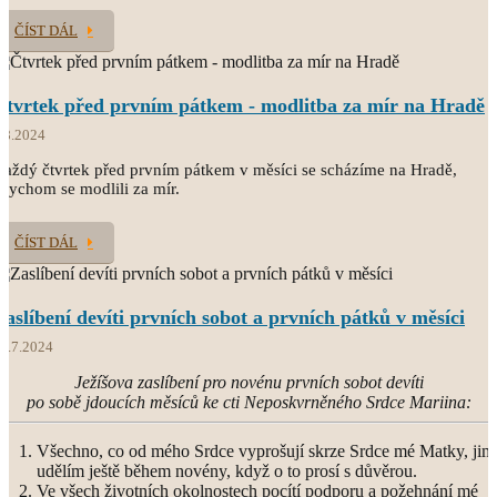
ČÍST DÁL
Čtvrtek před prvním pátkem - modlitba za mír na Hradě
.8.2024
aždý čtvrtek před prvním pátkem v měsíci se scházíme na Hradě,
bychom se modlili za mír.
ČÍST DÁL
Zaslíbení devíti prvních sobot a prvních pátků v měsíci
1.7.2024
Ježíšova zaslíbení pro novénu prvních sobot devíti
po sobě jdoucích měsíců ke cti Neposkvrněného Srdce Mariina:
Všechno, co od mého Srdce vyprošují skrze Srdce mé Matky, jim
udělím ještě během novény, když o to prosí s důvěrou.
Ve všech životních okolnostech pocítí podporu a požehnání mé