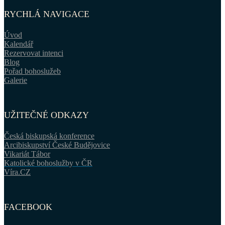
RYCHLÁ NAVIGACE
Úvod
Kalendář
Rezervovat intenci
Blog
Pořad bohoslužeb
Galerie
UŽITEČNÉ ODKAZY
Česká biskupská konference
Arcibiskupství České Budějovice
Vikariát Tábor
Katolické bohoslužby v ČR
Víra.CZ
FACEBOOK