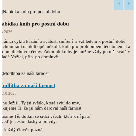
Nabídka knih pro postní dobu
.3.2026
 rámci cyklu kázání o svátosti smíření a vzhledem k postní době
ychom rádi nabídli opět několik knih pro prohloubení těchto témat a
sobní duchovní četby. Zakoupit knihy je možné vždy po mši svaté v
ladé Vožici, příp. po domluvě.
Modlitba za naši farnost
8.10.2025
ane Ježíši, Ty jsi světlo, které svítí do tmy,
ěkujeme Ti, že jsi nám daroval naši farnost.
rosíme Tě, dotkni se srdcí všech, kteří k ní patří,
 veď je cestou lásky a pravdy.
Ať každý člověk pozná,