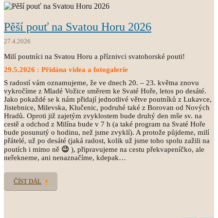
Pěší pouť na Svatou Horu 2026
27.4.2026
Milí poutníci na Svatou Horu a příznivci svatohorské pouti!
29.5.2026 : Přidána videa a fotogalerie
S radostí vám oznamujeme, že ve dnech 20. – 23. května znovu
vykročíme z Mladé Vožice směrem ke Svaté Hoře, letos po desáté.
Jako pokaždé se k nám přidají jednotlivé větve poutníků z Lukavce,
Jistebnice, Milevska, Klučenic, podruhé také z Borovan od Nových
Hradů. Oproti již zajetým zvyklostem bude druhý den mše sv. na
cestě a odchod z Milína bude v 7 h (a také program na Svaté Hoře
bude posunutý o hodinu, než jsme zvyklí). A protože půjdeme, milí
přátelé, už po desáté (jaká radost, kolik už jsme toho spolu zažili na
poutích i mimo ně
😉
), připravujeme na cestu překvapeníčko, ale
neřekneme, ani nenaznačíme, kdepak…
ČÍST DÁL