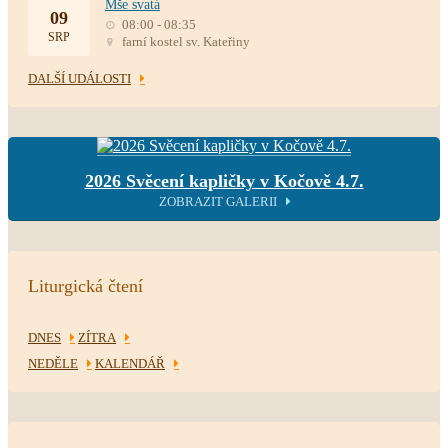
Mše svatá
09
08:00 - 08:35
SRP
farní kostel sv. Kateřiny
DALŠÍ UDÁLOSTI
2026 Svěcení kapličky v Kočově 4.7.
ZOBRAZIT GALERII
Liturgická čtení
DNES
ZÍTRA
NEDĚLE
KALENDÁŘ