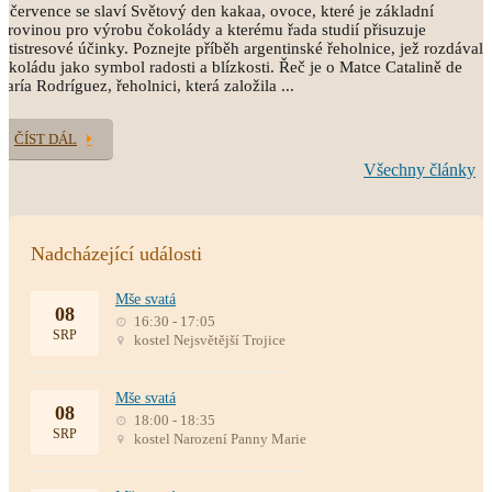
. července se slaví Světový den kakaa, ovoce, které je základní
urovinou pro výrobu čokolády a kterému řada studií přisuzuje
ntistresové účinky. Poznejte příběh argentinské řeholnice, jež rozdávala
okoládu jako symbol radosti a blízkosti. Řeč je o Matce Catalině de
aría Rodríguez, řeholnici, která založila ...
ČÍST DÁL
Všechny články
Nadcházející události
Mše svatá
08
16:30 - 17:05
SRP
kostel Nejsvětější Trojice
Mše svatá
08
18:00 - 18:35
SRP
kostel Narození Panny Marie