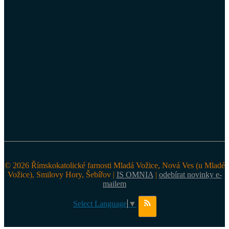
© 2026 Římskokatolické farnosti Mladá Vožice, Nová Ves (u Mladé
Vožice), Smilovy Hory, Šebířov |
IS OMNIA
|
odebírat novinky e-
mailem
Select Language
▼