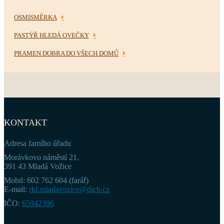
OSMISMĚRKA
PASTÝŘ HLEDÁ OVEČKY
PRAMEN DOBRA DO VŠECH DOMŮ
KONTAKT
Adresa farního úřadu
Morávkovo náměstí 21,
391 43 Mladá Vožice
Mobil: 602 762 604 (farář)
E-mail:
rkf.mladavozice@dicb.cz
IČO:
65942396