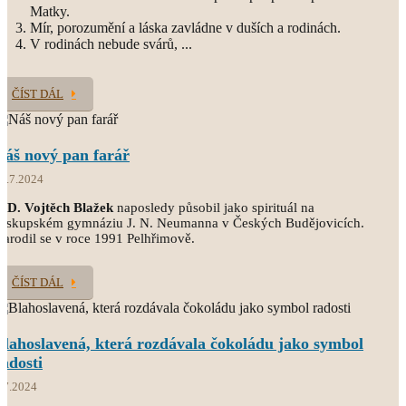
Matky.
Mír, porozumění a láska zavládne v duších a rodinách.
V rodinách nebude svárů, ...
ČÍST DÁL
Náš nový pan farář
5.7.2024
.D. Vojtěch Blažek
naposledy působil jako spirituál na
Biskupském gymnáziu J. N. Neumanna v Českých Budějovicích.
arodil se v roce 1991 Pelhřimově.
ČÍST DÁL
Blahoslavená, která rozdávala čokoládu jako symbol
radosti
.7.2024